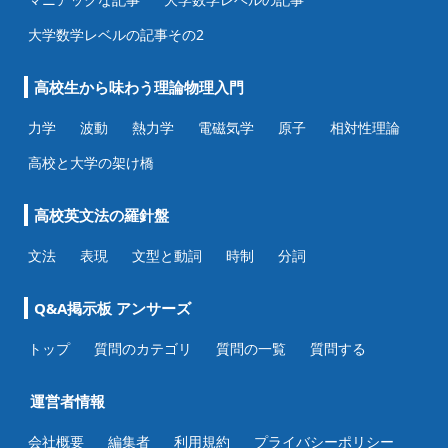
大学数学レベルの記事その2
高校生から味わう理論物理入門
力学
波動
熱力学
電磁気学
原子
相対性理論
高校と大学の架け橋
高校英文法の羅針盤
文法
表現
文型と動詞
時制
分詞
Q&A掲示板 アンサーズ
トップ
質問のカテゴリ
質問の一覧
質問する
運営者情報
会社概要
編集者
利用規約
プライバシーポリシー