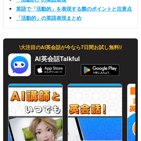
英語で「活動的」を表現する際のポイントと注意点
「活動的」の英語表現まとめ
\大注目のAI英会話が今なら7日間お試し無料!/
AI英会話Talkful