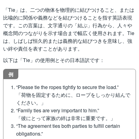
「Tie」は、二つの物体を物理的に結びつけること、または
比喩的に関係や義務などを結びつけることを指す英語表現
です。この言葉は、文字通りの「結ぶ」行為から、人々や
概念間のつながりを示す場合まで幅広く使用されます。Tie
は、しばしば恒久的または義務的な結びつきを意味し、強
い絆や責任を表すことがあります。
以下は「Tie」の使用例とその日本語訳です：
例
“Please tie the ropes tightly to secure the load.”
「荷物を固定するために、ロープをしっかり結んで
ください。」
“Family ties are very important to him.”
「彼にとって家族の絆は非常に重要です。」
“The agreement ties both parties to fulfill certain
obligations.”