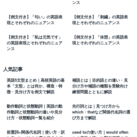
ンス
【例文付き】「匂い」の英語表
【例文付き】「刺繍」の英語表
現とそれぞれのニュアンス
現とそれぞれのニュアンス
【例文付き】「私は元気です」
【例文付き】「休憩」の英語表
の英語表現とそれぞれのニュア
現とそれぞれのニュアンス
ンス
人気記事
英語5文型まとめ｜高校英語の基
補語とは｜目的語との違い・見
本「文型」とは何か、構造・特
分け方や補語の種類を受験向け
徴・見分け方を例文で解説
練習問題とともに解説
動作動詞と状態動詞｜英語の動
先行詞とは｜見つけ方から
作動詞と状態動詞の違いや見分
which・thatなど関係代名詞の選
け方・状態動詞一覧を紹介
び方まで解説
前置詞+関係代名詞｜使い方・訳
used toの使い方｜would often