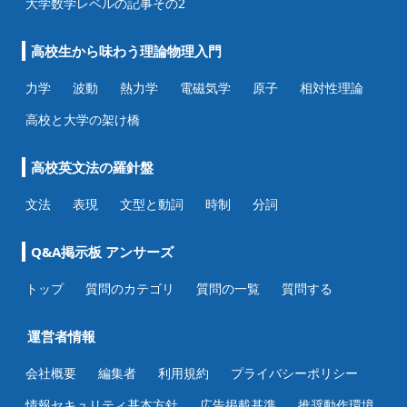
大学数学レベルの記事その2
高校生から味わう理論物理入門
力学
波動
熱力学
電磁気学
原子
相対性理論
高校と大学の架け橋
高校英文法の羅針盤
文法
表現
文型と動詞
時制
分詞
Q&A掲示板 アンサーズ
トップ
質問のカテゴリ
質問の一覧
質問する
運営者情報
会社概要
編集者
利用規約
プライバシーポリシー
情報セキュリティ基本方針
広告掲載基準
推奨動作環境