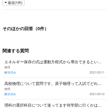
返信(1件)
そのほかの回答（0件）
関連する質問
エネルギー保存の式は運動方程式から導出できるという
話を聞いたのですが，具体的にどうやるんでしょうか？
物理
解決済み
2021/03/11
高校物理について質問です。原子物理って入試でどれく
らい出ますかね？なんかめんどくさそうだしわかりにく
物理
解決済み
2021/03/12
いのであんまり勉強し
理科の選択科目について迷ってます何学部に行くかはま