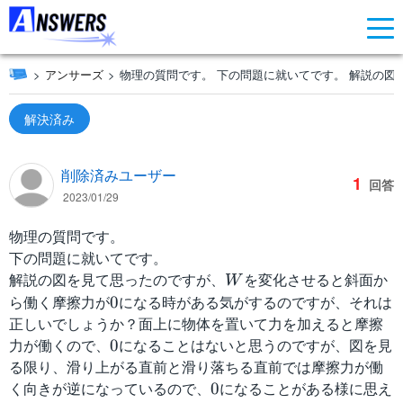
アンサーズ
物理の質問です。 下の問題に就いてです。 解説の図
解決済み
削除済みユーザー
1
回答
2023/01/29
物理の質問です。
下の問題に就いてです。
解説の図を見て思ったのですが、
W
を変化させると斜面か
W
ら働く摩擦力が
0
になる時がある気がするのですが、それは
0
正しいでしょうか？面上に物体を置いて力を加えると摩擦
力が働くので、
0
になることはないと思うのですが、図を見
0
る限り、滑り上がる直前と滑り落ちる直前では摩擦力が働
く向きが逆になっているので、
0
になることがある様に思え
0