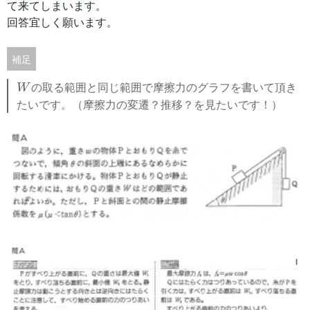
て来てしまいます。
回答宜しく願います。
補足
W
の取る範囲と同じ範囲で摩擦力のグラフを書いて頂き
W
たいです。（摩擦力の変遷？推移？を見たいです！）