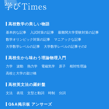
高校数学の美しい物語
基本的な記事
入試対策の記事
最難関大学受験対策の記事
数学オリンピック対策の記事
マニアックな記事
大学数学レベルの記事
大学数学レベルの記事その2
高校生から味わう理論物理入門
力学
波動
熱力学
電磁気学
原子
相対性理論
高校と大学の架け橋
高校英文法の羅針盤
文法
表現
文型と動詞
時制
分詞
Q&A掲示板 アンサーズ