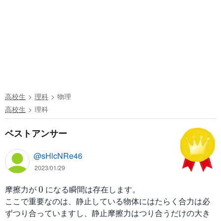
高校生
理科
物理
高校生
理科
ベストアンサー
@sHlcNRe46
2023/01/29
摩擦力が
0
になる瞬間は存在します。
0
ここで重要なのは、静止している物体にはたらく合力は必
ずつり合っていますし、静止摩擦力はつり合うだけの大き