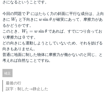
さになるということです。
今回の問題で
\
にはたらく力の斜面に平行な成分は、上向
P
m
きに
W
と下向きに
w
が確実にあって、摩擦力があ
sin
W
w
θ
1
a
_1
\
るかどうかです。
t
si
このとき、
W
であれば、すでにつり合ってお
=
sin
W
w
θ
1
h
n
_1
り摩擦力は
0
です。
0
r
\
=
どの向きにも運動しようとしていないため、それを妨げる
m
t
w
向きもありません。
{
h
\s
普通に地面に制した物体に摩擦力が働かないのと同じ、と
P
e
in
考えれば自然なことですね。
}
t
\t
a
he
補足
ta
最後の行
誤字：制した→静止した