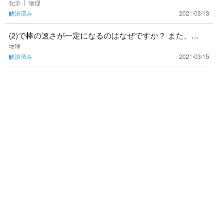
だ全く決めてなくて(直前まで悩むつもりです)物理化学、
化学
物理
解決済み
2021/03/13
化学生物のどちら
(2)で棒の速さが一定になるのはなぜですか？ また、
（イ）の答えがP=Qなのですが、なぜでしょうか。運動
物理
解決済み
2021/03/15
エネルギーが考慮