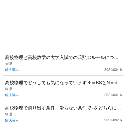
高校物理と高校数学の大学入試での暗黙のルールについ
て疑問があります。 高校物理は必ず問題に出てきた文字
物理
解決済み
2021/03/16
を全て使って答えな
高校物理でどうしても気になっています Φ＝BSとN＝4π
kQはどういう関係ですか？一緒に使ったり繋がっていた
物理
解決済み
2021/03/16
りしませんか
高校物理で滑り出す条件、滑らない条件で=をどちらに入
れればよいですか？ 高校物理で滑り出す条件を求めよと
物理
解決済み
2021/03/16
いう問題がよく出