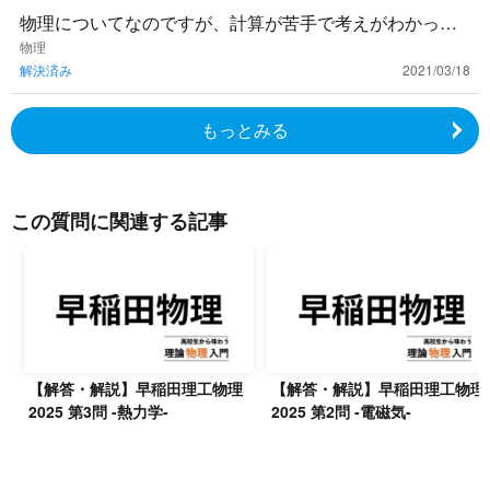
物理についてなのですが、計算が苦手で考えがわかって
もなかなか答えにたどり着けず毎度苦い思いをしていま
物理
解決済み
2021/03/18
す。何か計算が得意に
もっとみる
この質問に関連する記事
【解答・解説】早稲田理工物理
【解答・解説】早稲田理工物理
2025 第3問 -熱力学-
2025 第2問 -電磁気-