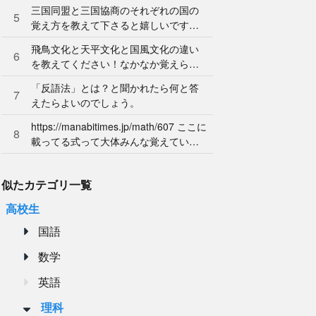
ん。やり方を教えてください。
三国同盟と三国協商のそれぞれの国の
5
覚え方を教えて下さると嬉しいです。
よろしくお願いします。
飛鳥文化と天平文化と国風文化の違い
6
を教えてください！なかなか覚えられ
ません…
「反語法」とは？と聞かれたら何と答
7
えたらよいのでしょう。
https://manabitimes.jp/math/607 ここに
8
載ってる式って大体みんな覚えている
ものなのですか？
似たカテゴリ一覧
高校生
国語
数学
英語
理科