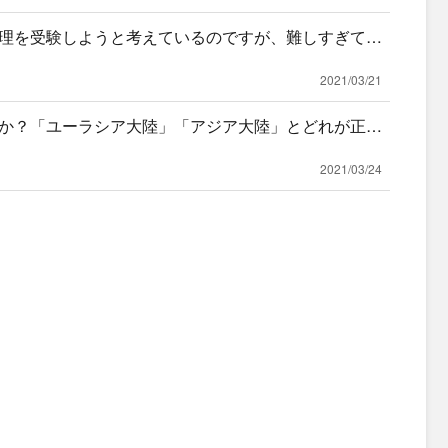
理を受験しようと考えているのですが、難しすぎて何
やったら
2021/03/21
か？「ユーラシア大陸」「アジア大陸」とどれが正し
が、大陸
2021/03/24