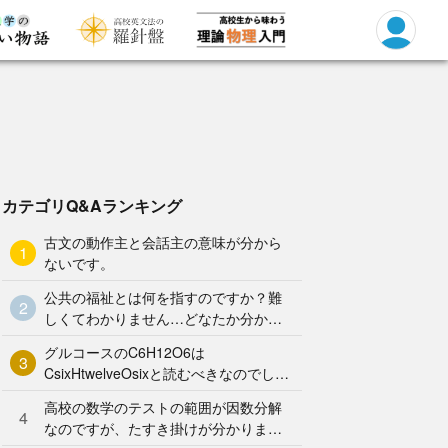
カテゴリQ&Aランキング
古文の動作主と会話主の意味が分から
1
ないです。
公共の福祉とは何を指すのですか？難
2
しくてわかりません…どなたか分かり
やすく解説していただけませんか泣
グルコースのC6H12O6は
3
CsixHtwelveOsixと読むべきなのでしょ
うか？何となく、CろくHじゅうにOろ
高校の数学のテストの範囲が因数分解
く と
4
なのですが、たすき掛けが分かりませ