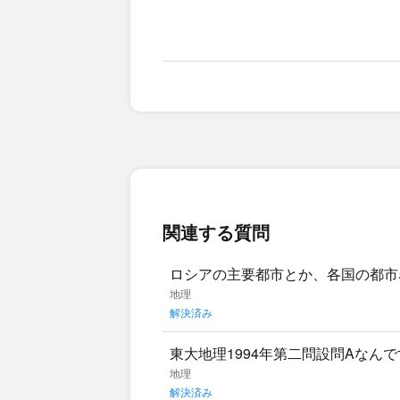
関連する質問
ロシアの主要都市とか、各国の都市
に、あんまり試験に出る気がしなく
地理
解決済み
東大地理1994年第二問設問Aなん
記ゲーですか？桃と悩んだんですが
地理
解決済み