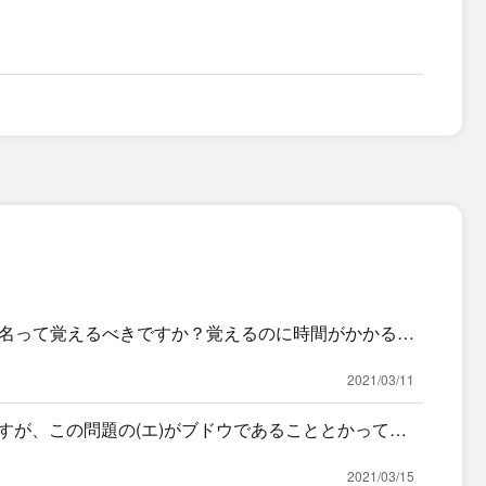
名って覚えるべきですか？覚えるのに時間がかかる割
て、悩ん
2021/03/11
ですが、この問題の(エ)がブドウであることとかって暗
、
2021/03/15