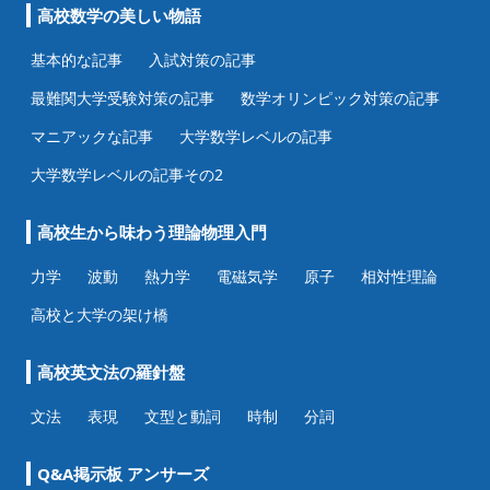
高校数学の美しい物語
基本的な記事
入試対策の記事
最難関大学受験対策の記事
数学オリンピック対策の記事
マニアックな記事
大学数学レベルの記事
大学数学レベルの記事その2
高校生から味わう理論物理入門
力学
波動
熱力学
電磁気学
原子
相対性理論
高校と大学の架け橋
高校英文法の羅針盤
文法
表現
文型と動詞
時制
分詞
Q&A掲示板 アンサーズ