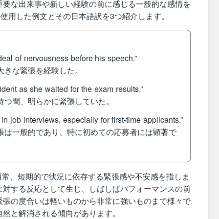
重要な出来事や新しい経験の前に感じる一般的な感情を
s」を使用した例文とその日本語訳を3つ紹介します。
eal of nervousness before his speech.”
に大きな緊張を経験した。
ent as she waited for the exam results.”
を待つ間、明らかに緊張していた。
ob interviews, especially for first-time applicants.”
緊張は一般的であり、特に初めての応募者には顕著で
スは、通常、短期的で状況に依存する緊張感や不安感を指しま
に対する反応として生じ、しばしばパフォーマンスの前
緊張の度合いは軽いものから非常に強いものまで様々で
自然と解消される傾向があります。