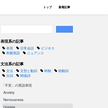
トップ
新着記事
表現系の記事
表現
日常会話
ビジネス
和製英語
ニュアンス
文法系の記事
文法
文型と動詞
時制
助動詞
分詞
関係詞
「不安」の英語表現
Anxiety
Nervousness
Unease