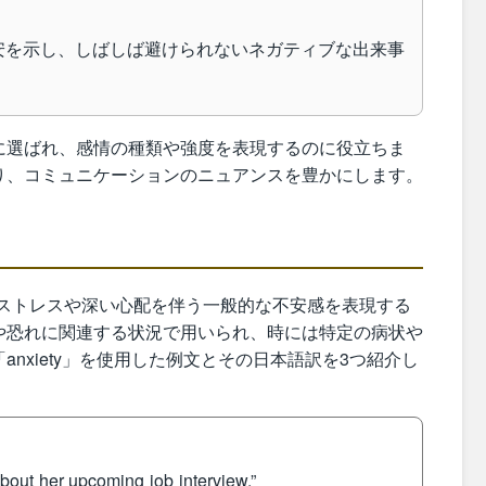
や不安を示し、しばしば避けられないネガティブな出来事
に選ばれ、感情の種類や強度を表現するのに役立ちま
り、コミュニケーションのニュアンスを豊かにします。
的なストレスや深い心配を伴う一般的な不安感を表現する
や恐れに関連する状況で用いられ、時には特定の病状や
nxiety」を使用した例文とその日本語訳を3つ紹介し
about her upcoming job interview.”