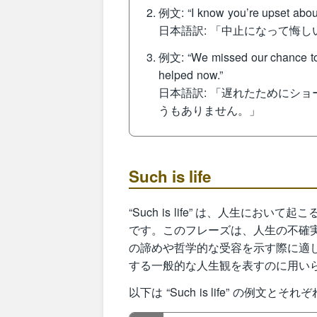
例文: “I know you’re upset about 
日本語訳: 「中止になって悔
例文: “We missed our chance to 
helped now.”
日本語訳: 「遅れたためにシ
うもありません。」
Such is life
“Such is life” は、人生に
です。このフレーズは、人生の不確
の諦めや哲学的な受容を示す際に適
する一般的な人生観を表すのに用い
以下は “Such is life” の例文と