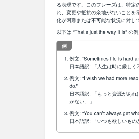
る表現です。このフレーズは、特定
れ、変更や抵抗の余地がないことを
化が困難または不可能な状況に対し
以下は “That’s just the way i
例
例文: “Sometimes life is hard and 
日本語訳: 「人生は時に厳し
例文: “I wish we had more resour
do.”
日本語訳: 「もっと資源があ
かない。」
例文: “You can’t always get what 
日本語訳: 「いつも欲しいも