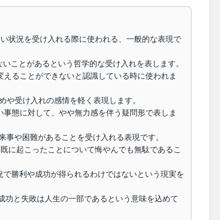
: 何ともできない状況を受け入れる際に使われる、一般的な表現で
は避けられないことがあるという哲学的な受け入れを表します。
it is: 事情を変えることができないと認識している時に使われま
あきらめや受け入れの感情を軽く表現します。
 避けられない事態に対して、やや無力感を伴う疑問形で表しま
予期せぬ出来事や困難があることを受け入れる表現です。
illed milk: 既に起こったことについて悔やんでも無駄であるこ
: すべての状況で勝利や成功が得られるわけではないという現実を
ose some: 成功と失敗は人生の一部であるという意味を込めて