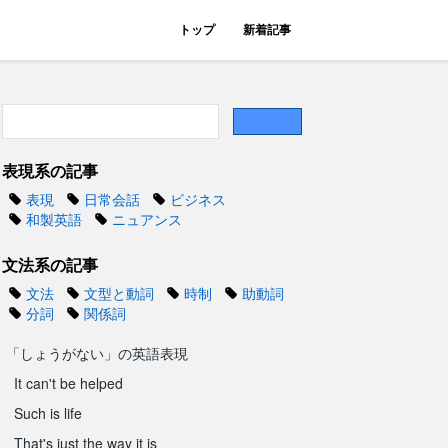
トップ
新着記事
表現系の記事
表現
日常会話
ビジネス
和製英語
ニュアンス
文法系の記事
文法
文型と動詞
時制
助動詞
分詞
関係詞
「しょうがない」の英語表現
It can't be helped
Such is life
That's just the way it is