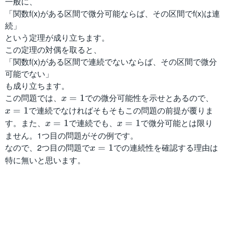
一般に、
「関数f(x)がある区間で微分可能ならば、その区間でf(x)は連
続」
という定理が成り立ちます。
この定理の対偶を取ると、
「関数f(x)がある区間で連続でないならば、その区間で微分
可能でない」
も成り立ちます。
この問題では、
x
での微分可能性を示せとあるので、
x
=
1
x
=
=
で連続でなければそもそもこの問題の前提が覆りま
=
1
x
1
1
す。また、
x
で連続でも、
x
で微分可能とは限り
=
1
=
1
x
x
=
=
ません。1つ目の問題がその例です。
1
1
なので、2つ目の問題で
x
での連続性を確認する理由は
=
1
x
=
特に無いと思います。
1