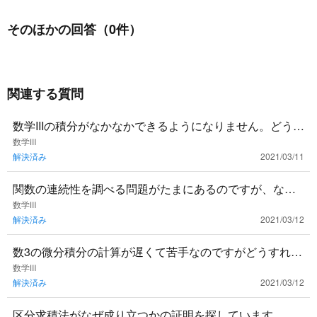
そのほかの回答（0件）
関連する質問
数学IIIの積分がなかなかできるようになりません。どうす
れば良いでしょうか？アドバイスお願いします。
数学Ⅲ
解決済み
2021/03/11
関数の連続性を調べる問題がたまにあるのですが、なん
の意味があるのでしょう？出題される例題が簡単すぎる
数学Ⅲ
解決済み
2021/03/12
のか、ただ公式に当て
数3の微分積分の計算が遅くて苦手なのですがどうすれば
良いでしょうか？計算特訓用に問題集とか使ったほうが
数学Ⅲ
解決済み
2021/03/12
いいですかね？
区分求積法がなぜ成り立つかの証明を探しています。