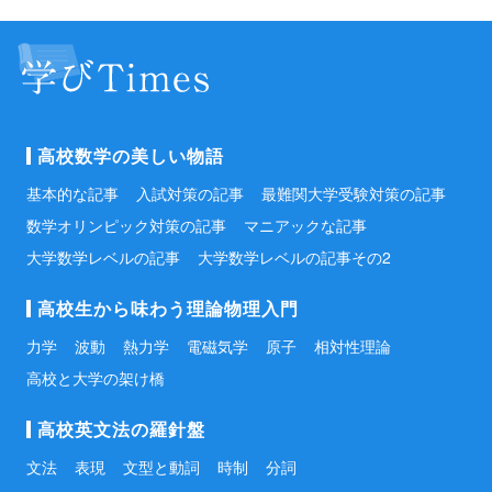
高校数学の美しい物語
基本的な記事
入試対策の記事
最難関大学受験対策の記事
数学オリンピック対策の記事
マニアックな記事
大学数学レベルの記事
大学数学レベルの記事その2
高校生から味わう理論物理入門
力学
波動
熱力学
電磁気学
原子
相対性理論
高校と大学の架け橋
高校英文法の羅針盤
文法
表現
文型と動詞
時制
分詞