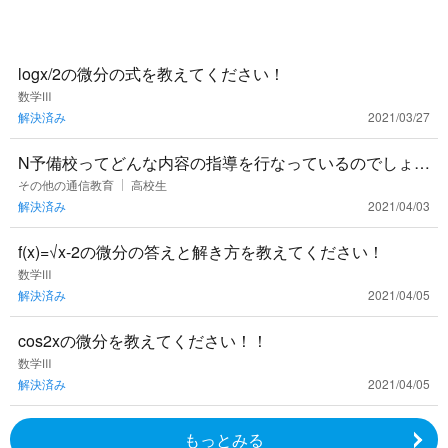
logx/2の微分の式を教えてください！
数学Ⅲ
解決済み
2021/03/27
N予備校ってどんな内容の指導を行なっているのでしょう
か？ あんまり聞かないので、詳しい評判を聞きたいです
その他の通信教育
高校生
解決済み
2021/04/03
f(x)=√x-2の微分の答えと解き方を教えてください！
数学Ⅲ
解決済み
2021/04/05
cos2xの微分を教えてください！！
数学Ⅲ
解決済み
2021/04/05
もっとみる