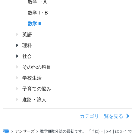
数学Ⅰ・A
数学Ⅱ・B
数学Ⅲ
英語
理科
社会
その他の科目
学校生活
子育ての悩み
進路・浪人
カテゴリ一覧を見る
アンサーズ
数学Ⅲ微分法の最初です。 「 f (x) = | x-1 | は x=1 で