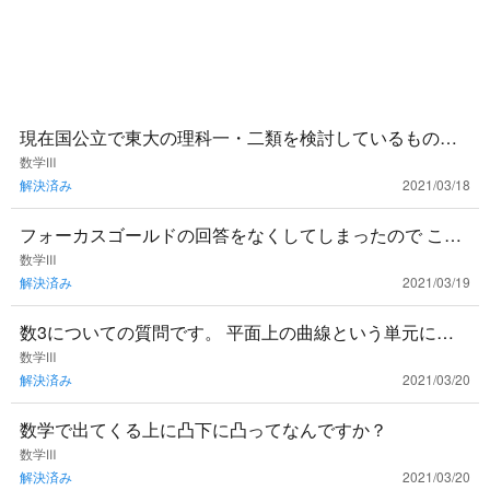
現在国公立で東大の理科一・二類を検討しているもので
す。これから数三を学習していくのですが、東大の入試
数学Ⅲ
解決済み
2021/03/18
に頻出の単元は特に重
フォーカスゴールドの回答をなくしてしまったので この
問題の回答解説をお願いしたいです
数学Ⅲ
解決済み
2021/03/19
数3についての質問です。 平面上の曲線という単元に出
てくる離心率？というものはどんな時に使えば良いので
数学Ⅲ
解決済み
2021/03/20
しょうか？ 使い所
数学で出てくる上に凸下に凸ってなんですか？
数学Ⅲ
解決済み
2021/03/20