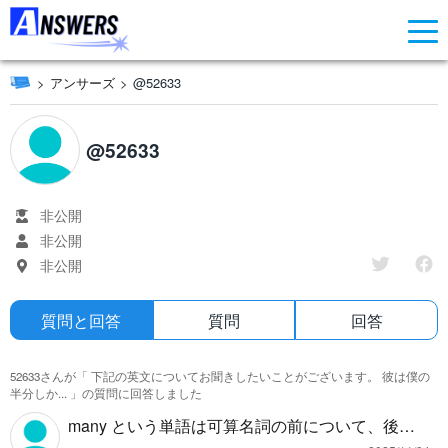
アンサーズ
@52633
@52633
非公開
非公開
非公開
質問と回答
質問
回答
52633さんが「
下記の英文についてお聞きしたいことがございます。 彼は僕の
半分しか...
」の質問に回答しました
many という単語は可算名詞の前について、後ろ