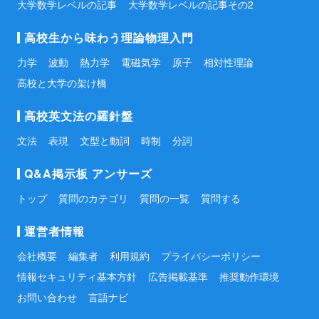
大学数学レベルの記事
大学数学レベルの記事その2
高校生から味わう理論物理入門
力学
波動
熱力学
電磁気学
原子
相対性理論
高校と大学の架け橋
高校英文法の羅針盤
文法
表現
文型と動詞
時制
分詞
Q&A掲示板 アンサーズ
トップ
質問のカテゴリ
質問の一覧
質問する
運営者情報
会社概要
編集者
利用規約
プライバシーポリシー
情報セキュリティ基本方針
広告掲載基準
推奨動作環境
お問い合わせ
言語ナビ