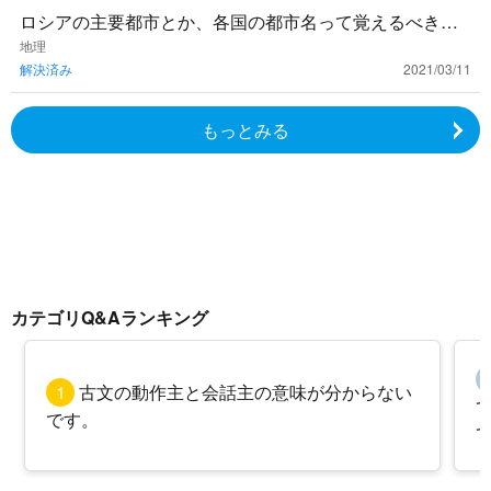
ロシアの主要都市とか、各国の都市名って覚えるべきで
すか？覚えるのに時間がかかる割に、あんまり試験に出
地理
解決済み
2021/03/11
る気がしなくて、悩ん
もっとみる
カテゴリQ&Aランキング
1
古文の動作主と会話主の意味が分からない
です。