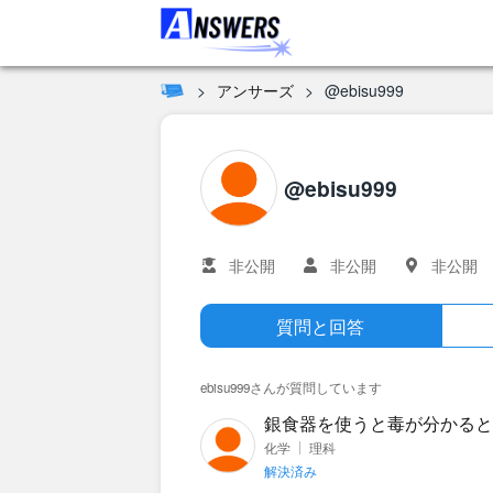
アンサーズ
@ebisu999
@ebisu999
非公開
非公開
非公開
質問と回答
ebisu999さんが質問しています
銀食器を使うと毒が分かると
きるのですか？？
化学
理科
解決済み