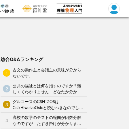
総合Q&Aランキング
古文の動作主と会話主の意味が分から
1
ないです。
公共の福祉とは何を指すのですか？難
2
しくてわかりません…どなたか分かり
やすく解説していただけませんか泣
グルコースのC6H12O6は
3
CsixHtwelveOsixと読むべきなのでしょ
うか？何となく、CろくHじゅうにOろ
高校の数学のテストの範囲が因数分解
く と
4
なのですが、たすき掛けが分かりませ