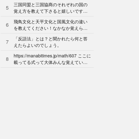
ん。やり方を教えてください。
三国同盟と三国協商のそれぞれの国の
5
覚え方を教えて下さると嬉しいです。
よろしくお願いします。
飛鳥文化と天平文化と国風文化の違い
6
を教えてください！なかなか覚えられ
ません…
「反語法」とは？と聞かれたら何と答
7
えたらよいのでしょう。
https://manabitimes.jp/math/607 ここに
8
載ってる式って大体みんな覚えている
ものなのですか？