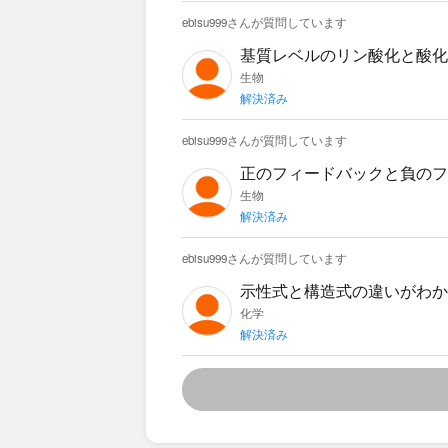
ebisu999さんが質問しています
基質レベルのリン酸化と酸化
生物
解決済み
ebisu999さんが質問しています
正のフィードバックと負のフ
ていただけますでしょうか。
生物
解決済み
ebisu999さんが質問しています
示性式と構造式の違いがわかりません。 ー（←この棒み
どっちですか？化学反応式で
化学
解決済み
ングが分かりません…💦