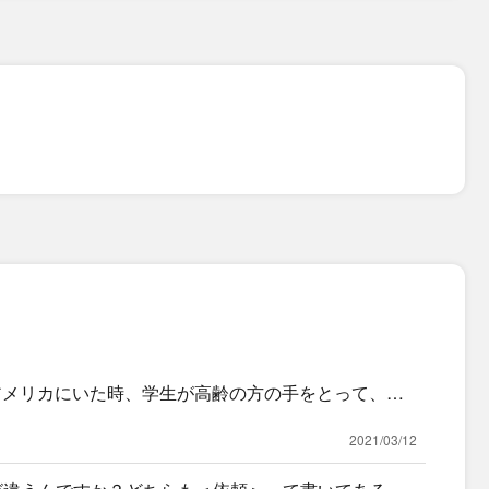
私がアメリカにいた時、学生が高齢の方の手をとって、交
げて
2021/03/12