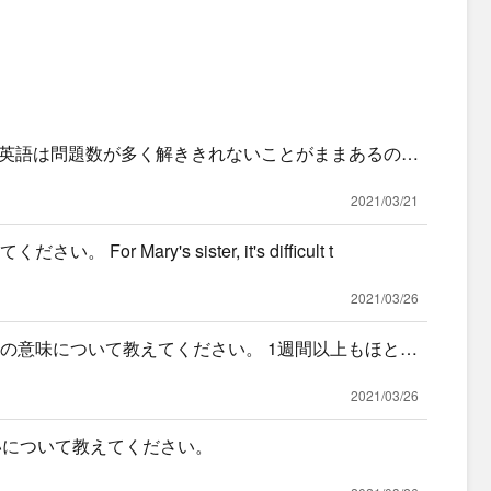
英語は問題数が多く解ききれないことがままあるので
か？
2021/03/21
r Mary's sister, it's difficult t
2021/03/26
had」の意味について教えてください。 1週間以上もほとん
2021/03/26
けと違いについて教えてください。