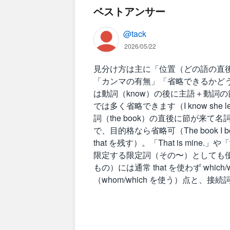
ベストアンサー
@tack
2026/05/22
見分け方は主に「位置（どの語の直
「カンマの有無」「省略できるかどうか」で判
は動詞（know）の後に主語＋動詞の
では多く省略できます（I know she left）。
詞（the book）の直後に節が来て
で、目的格なら省略可（The book I bo
that を残す）。「That is min
限定する限定詞（その〜）としても
もの）には通常 that を使わず whic
（whom/which を使う）点と、接