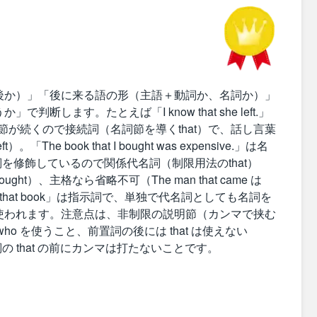
後か）」「後に来る語の形（主語＋動詞か、名詞か）」
断します。たとえば「I know that she left.」
節が続くので接続詞（名詞節を導くthat）で、話し言葉
「The book that I bought was expensive.」は名
名詞を修飾しているので関係代名詞（制限用法のthat）
ught）、主格なら省略不可（The man that came は
e.」や「that book」は指示詞で、単独で代名詞としても名詞を
使われます。注意点は、非制限の説明節（カンマで挟む
h/who を使うこと、前置詞の後には that は使えない
続詞の that の前にカンマは打たないことです。