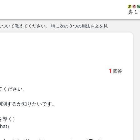
分けについて教えてください。 特に次の３つの用法を文を見
1
回答
えてください。
判別するか知りたいです。
を導く）
at）