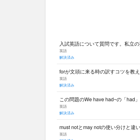
入試英語について質問です。私立の
すが、どういう対策が有効でしょう
英語
解決済み
forが文頭に来る時の訳すコツを教えてください。 Fo
英語
解決済み
この問題のWe have had~の「
ど雪が降っていません。
英語
解決済み
must notとmay notの使い分
英語