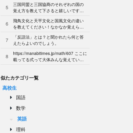
ん。やり方を教えてください。
三国同盟と三国協商のそれぞれの国の
5
覚え方を教えて下さると嬉しいです。
よろしくお願いします。
飛鳥文化と天平文化と国風文化の違い
6
を教えてください！なかなか覚えられ
ません…
「反語法」とは？と聞かれたら何と答
7
えたらよいのでしょう。
https://manabitimes.jp/math/607 ここに
8
載ってる式って大体みんな覚えている
ものなのですか？
似たカテゴリ一覧
高校生
国語
数学
英語
理科