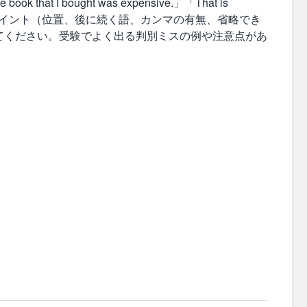
book that I bought was expensive.」「That is
のポイント（位置、後に続く語、カンマの有無、省略でき
てください。受験でよく出る判別ミスの例や注意点があ