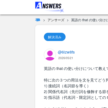
アンサーズ
英語の that の使い
解決済み
@6izw8fs
2026/05/21
英語の that の使い分けについて教
特に次の３つの用法を文を見てどう
1) 接続詞（名詞節を導く）
2) 関係代名詞（先行詞を修飾する節
3) 指示語（代名詞・限定詞としての th