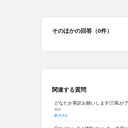
そのほかの回答（0件）
関連する質問
どなたか英訳お願いします🙇‍♂️
通量の多い通りを渡るのを助けてあ
英語
解決済み