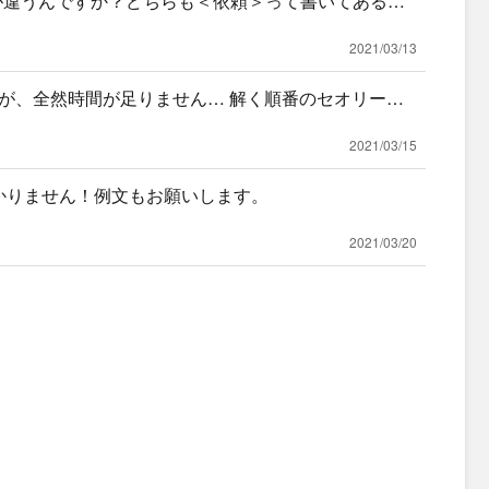
？って何が違うんですか？どちらも＜依頼＞って書いてあるん
2021/03/13
が、全然時間が足りません… 解く順番のセオリーと
ほしいで
2021/03/15
の違いが分かりません！例文もお願いします。
2021/03/20