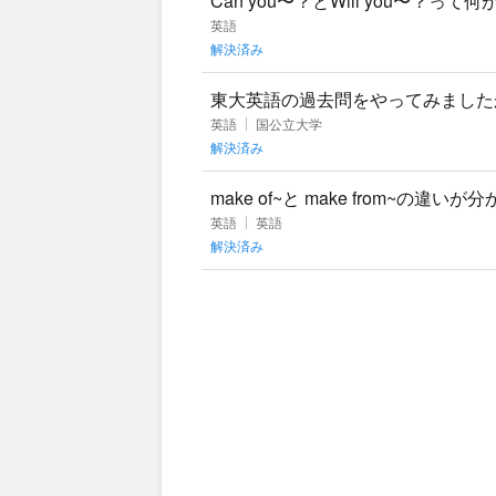
Can you〜？とWill you〜
ですが、使い分けを教えてく
英語
解決済み
東大英語の過去問をやってみました
かあれば、その理由と一緒に教えて
英語
国公立大学
解決済み
make of~と make from~
英語
英語
解決済み