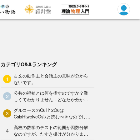
カテゴリQ&Aランキング
古文の動作主と会話主の意味が分から
1
ないです。
公共の福祉とは何を指すのですか？難
2
しくてわかりません…どなたか分かり
やすく解説していただけませんか泣
グルコースのC6H12O6は
3
CsixHtwelveOsixと読むべきなのでしょ
うか？何となく、CろくHじゅうにOろ
高校の数学のテストの範囲が因数分解
く と
4
なのですが、たすき掛けが分かりませ