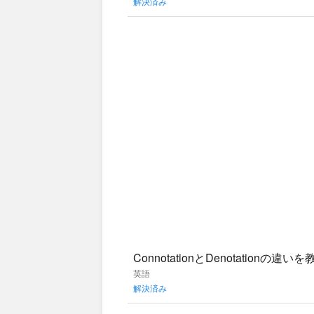
解決済み
ConnotationとDenotatio
れていましたが意味
英語
解決済み