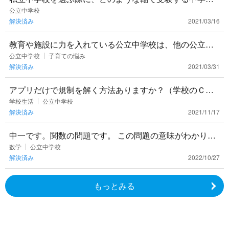
の候補を挙げていけば良いのか教えてください。＃私立
公立中学校
解決済み
2021/03/16
中学校の選択の軸
教育や施設に力を入れている公立中学校は、他の公立中
学校よりも先生の質がよいのでしょうか。 ＃公立 ＃教育
公立中学校
子育ての悩み
解決済み
2021/03/31
の質
アプリだけで規制を解く方法ありますか？（学校のＣｈ
ｒｏｍｅｂｏｏｋ）
学校生活
公立中学校
解決済み
2021/11/17
中一です。関数の問題です。 この問題の意味がわかりま
せん( ; ; ) 上の画像が分からない問題で、下の画像が前の1
数学
公立中学校
解決済み
2022/10/27
12
もっとみる