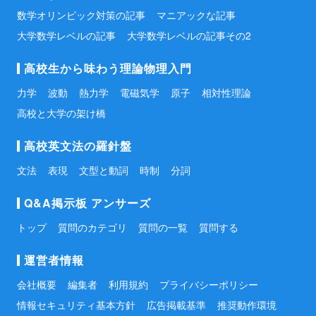
数学オリンピック対策の記事
マニアックな記事
大学数学レベルの記事
大学数学レベルの記事その2
高校生から味わう理論物理入門
力学
波動
熱力学
電磁気学
原子
相対性理論
高校と大学の架け橋
高校英文法の羅針盤
文法
表現
文型と動詞
時制
分詞
Q&A掲示板 アンサーズ
トップ
質問のカテゴリ
質問の一覧
質問する
運営者情報
会社概要
編集者
利用規約
プライバシーポリシー
情報セキュリティ基本方針
広告掲載基準
推奨動作環境