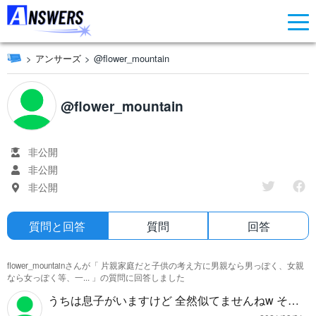
アンサーズ
@flower_mountain
@flower_mountain
非公開
非公開
非公開
質問と回答
質問
回答
flower_mountainさんが「
片親家庭だと子供の考え方に男親なら男っぽく、女親
なら女っぽく等、一...
」の質問に回答しました
うちは息子がいますけど 全然似てませんねw そう