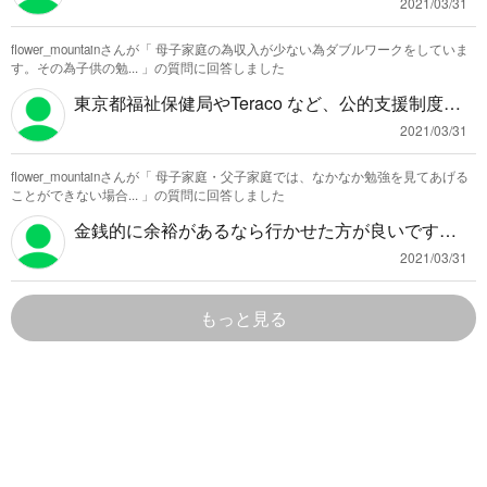
いった人格形成って友達と一緒にいる中でできる
2021/03/31
ものなので、心配せずとも大丈夫だと思いますよ
flower_mountainさんが「
母子家庭の為収入が少ない為ダブルワークをしていま
ー
す。その為子供の勉...
」の質問に回答しました
東京都福祉保健局やTeraco など、公的支援制度が
塾でも使えるものはありますよ
2021/03/31
flower_mountainさんが「
母子家庭・父子家庭では、なかなか勉強を見てあげる
ことができない場合...
」の質問に回答しました
金銭的に余裕があるなら行かせた方が良いですね
良い投資になると思います ただ、無理をしなくと
2021/03/31
も、子供のモチベーションを上げる方法はあるの
で大丈夫ですよ
もっと見る