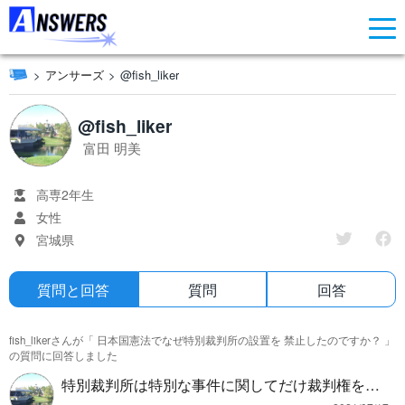
アンサーズ
@fish_liker
@fish_liker
富田 明美
高専2年生
女性
宮城県
質問と回答
質問
回答
fish_likerさんが「
日本国憲法でなぜ特別裁判所の設置を 禁止したのですか？
」
の質問に回答しました
特別裁判所は特別な事件に関してだけ裁判権を有