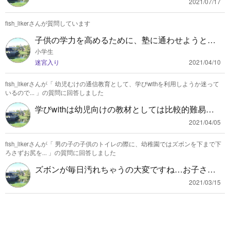
する裁判所で、「法の下の平等に反し，法の解釈
2021/07/17
の統一を妨げる」ことが理由で設置が禁止されて
fish_likerさんが質問しています
います。 つまり、裁判を公平に実施するためで
す。 下級裁判所で不服があるなら最高裁判所で争
子供の学力を高めるために、塾に通わせようと思
える、それはこれらが同じ組織系列であるからで
っています 仙台にある塾の中で、特におすすめな
小学生
す。
迷宮入り
2021/04/10
ところはどこでしょうか？
fish_likerさんが「
幼児むけの通信教育として、学びwithを利用しようか迷って
いるので...
」の質問に回答しました
学びwithは幼児向けの教材としては比較的難易度
が高めです。デメリットとも言えますが、勉強が
2021/04/05
得意な子や勉強を得意にしたい家庭には適してい
fish_likerさんが「
男の子の子供のトイレの際に、幼稚園ではズボンを下まで下
るでしょう。 先取り学習ができるので、小学校の
ろさずお尻を...
」の質問に回答しました
準備には向いていますが、3年生位からの利用であ
ズボンが毎日汚れちゃうの大変ですね…お子さん
れば進研ゼミとかスマイルとかの方がいいかもし
もかわいそうです。 子供が幼稚園のころはお友達
れませんね・・・ 今年から名探偵コナンゼミに変
2021/03/15
みんなおろしてましたよ。クレームを入れてみて
わるらしいので、どうなるか楽しみではあります
もいいと思います。