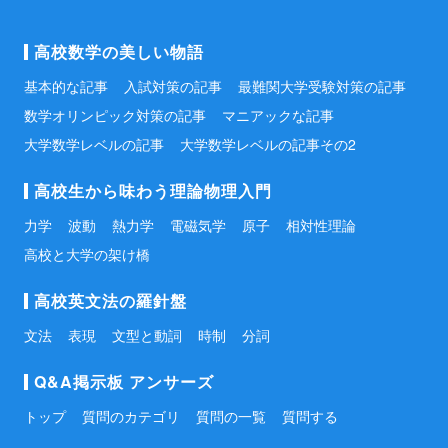
高校数学の美しい物語
基本的な記事
入試対策の記事
最難関大学受験対策の記事
数学オリンピック対策の記事
マニアックな記事
大学数学レベルの記事
大学数学レベルの記事その2
高校生から味わう理論物理入門
力学
波動
熱力学
電磁気学
原子
相対性理論
高校と大学の架け橋
高校英文法の羅針盤
文法
表現
文型と動詞
時制
分詞
Q&A掲示板 アンサーズ
トップ
質問のカテゴリ
質問の一覧
質問する