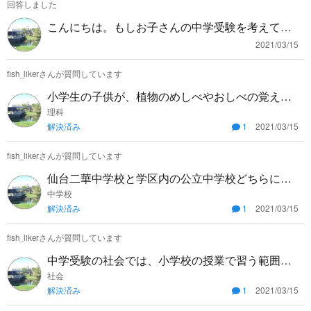
回答しました
こんにちは。もしお子さんの中学受験を考えてい
るようでしたら、専用の塾に通わせる方が良いと
2021/03/15
思います。小学校の普通の勉強だけだと、中学受
fish_likerさんが質問しています
験には対応できない場合が多いです。
小学生の子供が、植物のめしべやおしべの覚え方
が分からないようです。良い覚え方はありますで
理科
解決済み
1
2021/03/15
しょうか？ #植物の構造
fish_likerさんが質問しています
仙台二華中学校と学区内の公立中学校どちらに通
わせるべきでしょうか？＃中学受験
中学校
解決済み
1
2021/03/15
fish_likerさんが質問しています
中学受験の社会では、小学校の授業で習う範囲の
他にどの様な勉強をすれば良いでしょうか。 地図
社会
解決済み
1
2021/03/15
帳に掲載されている地図記号の暗記は必要です
か？ #暗記範囲