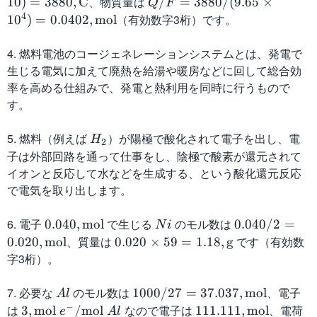
=
、物質量は
Q
10
)
=
3880
,
C
/
=
3880/
(
9.65
×
Q
F
It
/
4
（有効数字3桁）です。
1
0
)
=
0.0402
,
mol
=
F
4.
=
4. 燃料電池のコージェネレーションシステムとは、発電で
0
3
生じる電気に加えて廃熱を給湯や暖房などに回して総合効
0
8
率を高める仕組みで、発電と熱利用を同時に行うもので
\
8
す。
ti
0
m
/
5. 燃料（例えば
H
）が陽極で酸化されて電子を出し、電
H
2
es
(
_
子は外部回路を通って仕事をし、陰極で酸素が還元されて
(
9.
2
イオンと反応して水などを生成する、という酸化還元反応
1
6
で電気を取り出します。
6
5
\
\
6. 電子
0.
で生じる
N
のモル数は
0.
0.040
,
mol
0.040/2
=
N
i
ti
ti
0
i
0
、質量は
0.
です（有効数
0.020
,
mol
0.020
×
59
=
1.18
,
g
m
m
4
4
0
字3桁）。
es
es
0,
0
2
6
1
\
/
0
7. 必要な
A
のモル数は
1
、電子
1000/27
0
=
37.037
,
mol
0
A
l
m
2
\
l
0
−
+
は
3,
なので電子は
1
、電荷
3
,
mol
/
mol
^
111.111
,
mol
e
A
l