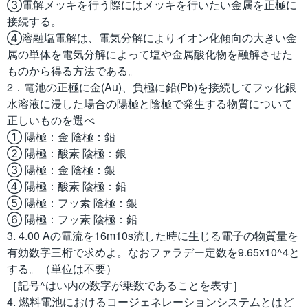
③電解メッキを行う際にはメッキを行いたい金属を正極に
接続する。
④溶融塩電解は、電気分解によりイオン化傾向の大きい金
属の単体を電気分解によって塩や金属酸化物を融解させた
ものから得る方法である。
2．電池の正極に金(Au)、負極に鉛(Pb)を接続してフッ化銀
水溶液に浸した場合の陽極と陰極で発生する物質について
正しいものを選べ
① 陽極：金 陰極：鉛
② 陽極：酸素 陰極：銀
③ 陽極：金 陰極：銀
④ 陽極：酸素 陰極：鉛
⑤ 陽極：フッ素 陰極：銀
⑥ 陽極：フッ素 陰極：鉛
3. 4.00 Aの電流を16m10s流した時に生じる電子の物質量を
有効数字三桁で求めよ。なおファラデー定数を9.65x10^4と
する。（単位は不要）
［記号^はい内の数字が乗数であることを表す］
4. 燃料電池におけるコージェネレーションシステムとはど