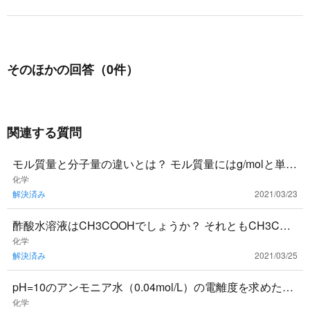
h
{
r
s
m
}
{
そのほかの回答（0件）
C
}
関連する質問
モル質量と分子量の違いとは？ モル質量にはg/molと単位
が書いてありますが、分子量には単位がありませんよ
化学
解決済み
2021/03/23
ね？何が違うの
酢酸水溶液はCH3COOHでしょうか？ それともCH3COO
H +H2Oかどっちか分かりますか？問題文によって変わる
化学
解決済み
2021/03/25
ので
pH=10のアンモニア水（0.04mol/L）の電離度を求めたい
です。途中式も教えていただけると嬉しいです…！
化学