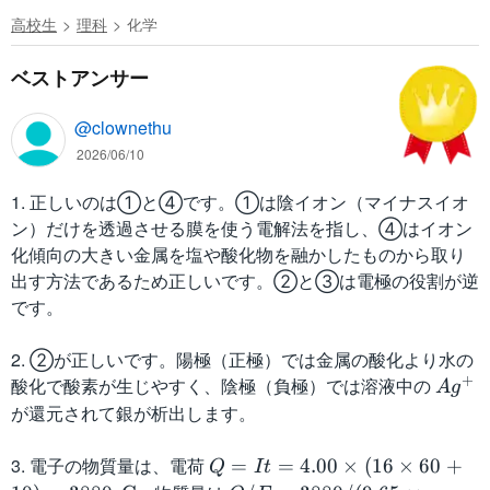
高校生
理科
化学
ベストアンサー
@clownethu
2026/06/10
1. 正しいのは①と④です。①は陰イオン（マイナスイオ
ン）だけを透過させる膜を使う電解法を指し、④はイオン
化傾向の大きい金属を塩や酸化物を融かしたものから取り
出す方法であるため正しいです。②と③は電極の役割が逆
です。
2. ②が正しいです。陽極（正極）では金属の酸化より水の
+
酸化で酸素が生じやすく、陰極（負極）では溶液中の
A
A
g
g
が還元されて銀が析出します。
^
+
3. 電子の物質量は、電荷
Q
=
=
4.00
×
(
16
×
60
+
Q
I
t