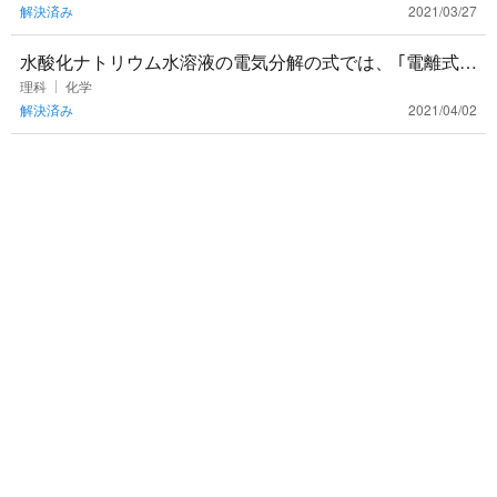
解決済み
2021/03/27
水酸化ナトリウム水溶液の電気分解の式では、 ｢電離式｣
はNaOH→Na(+)+OH(-) ｢化学反応式｣は2H(2)O→
理科
化学
解決済み
2021/04/02