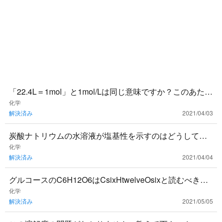
「22.4L＝1mol」と1mol/Lは同じ意味ですか？このあたり
の単元が苦手です‥‥モルがよくわかっていません。よろ
化学
解決済み
2021/04/03
し
炭酸ナトリウムの水溶液が塩基性を示すのはどうしてで
すか？酸性ではないのですか？
化学
解決済み
2021/04/04
グルコースのC6H12O6はCsixHtwelveOsixと読むべきな
のでしょうか？何となく、CろくHじゅうにOろく と
化学
解決済み
2021/05/05