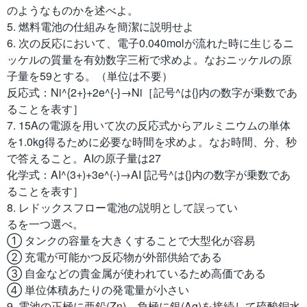
のようなものかを述べよ。
5. 燃料電池の仕組みを簡潔に説明せよ
6. 次の反応において、電子0.040molが流れた時に生じるニ
ッケルの質量を有効数字三桁で求めよ。なおニッケルの原
子量を59とする。（単位は不要）
反応式：Ni^{2+}+2e^{-}→Ni［記号^は{}内の数字が乗数であ
ることを表す］
7. 15Aの電源を用いて次の反応式からアルミニウムの単体
を1.0kg得るために必要な時間を求めよ。なお時間、分、秒
で答えること。AIの原子量は27
化学式：AI^(3+)+3e^(-)→AI [記号^は{}内の数字が乗数であ
ることを表す］
8. レドックスフロー電池の説明として誤ってい
るを一つ選べ。
① タンクの容量を大きくすることで大型化が容易
② 充電が可能かつ反応物が外部供給である
③ 自金などの貴金属が使われているため高価である
④ 単位体積あたりの発電量が小さい
9. 電池の正極に亜鉛(Zn)、負極に銀(Ag)を接続して硫酸銅水