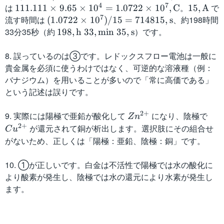
a
=
ti
0
1
\
1
4
7
{
は
1
。
1
で
111.111
×
9.65
×
1
0
=
1.0722
×
1
0
,
C
15
,
A
t
0.
m
0
0
m
1.
4
7
1
5,
流す時間は
(
、約198時間
(
1.0722
×
1
0
)
/15
=
714815
,
s
h
0
es
/
)
a
1
}
1.
\
1.
33分35秒（約
1
）です。
198
,
h
33
,
min
35
,
s
r
2
5
2
=
t
1
)
1
m
0
9
m
0,
9
7
3
h
1,
=
1
a
7
8,
8. 誤っているのは③です。レドックスフロー電池は一般に
{
\
=
=
8
r
\
0.
1
t
2
\
貴金属を必須に使うわけではなく、可逆的な溶液種（例：
m
m
1.
3
8
m
m
0
\
h
2
m
バナジウム）を用いることが多いので「常に高価である」
ol
a
1
7.
0,
{
a
4
ti
r
\
a
という記述は誤りです。
}
t
8,
0
\
m
t
0
m
m
ti
t
h
\
3
m
ol
h
2,
es
{
m
h
2
+
9. 実際には陽極で亜鉛が酸化して
Z
になり、陰極で
C
Z
n
r
m
7,
a
}
r
\
9.
A
es
r
n
u
2
+
が還元されて銅が析出します。選択肢にその組合せ
m
C
u
a
\
t
\
m
m
6
}
1
m
^
^
がないため、正しくは「陽極：亜鉛、陰極：銅」です。
{
t
m
h
e
{
a
5
0
{
{
{
m
h
a
r
^-
m
t
\
^
h
2
2
ol
10. ①が正しいです。白金は不活性で陽極では水の酸化に
r
t
m
/
ol
h
ti
{
}
+
+
}
より酸素が発生し、陰極では水の還元により水素が発生し
m
h
{
\
}
r
m
7
\
}
}
{
ます。
r
C
m
m
es
}
3
g
m
}
a
{
1
)
3,
}
{
t
m
0
/
\