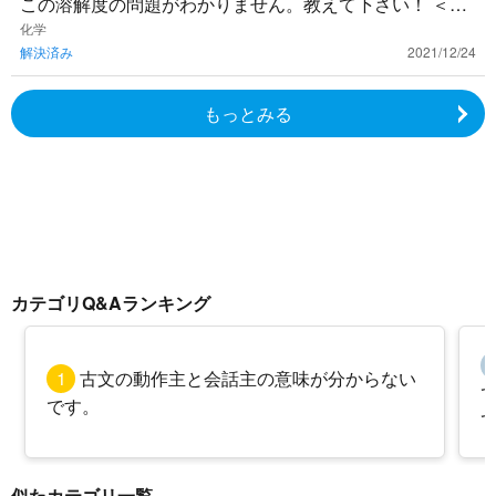
この溶解度の問題がわかりません。教えて下さい！ ＜問
題＞ ある濃度の$CuSO_4$水溶液205gを、60℃から2
化学
解決済み
2021/12/24
0℃に
もっとみる
カテゴリQ&Aランキング
1
古文の動作主と会話主の意味が分からない
です。
似たカテゴリ一覧