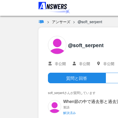
アンサーズ
@soft_serpent
@soft_serpent
非公開
非公開
非公開
質問と回答
soft_serpentさんが質問しています
When節の中で過去形と過
の2つの文はどちらも見かけますが、
英語
解決済み
rrived, she had left. ・When I arrived, sh