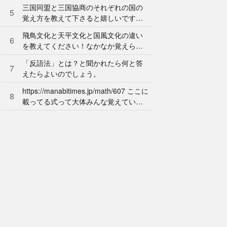
ん。やり方を教えてください。
三国同盟と三国協商のそれぞれの国の
5
覚え方を教えて下さると嬉しいです。
よろしくお願いします。
飛鳥文化と天平文化と国風文化の違い
6
を教えてください！なかなか覚えられ
ません…
「反語法」とは？と聞かれたら何と答
7
えたらよいのでしょう。
https://manabitimes.jp/math/607 ここに
8
載ってる式って大体みんな覚えている
ものなのですか？