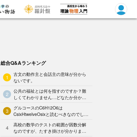
総合Q&Aランキング
古文の動作主と会話主の意味が分から
1
ないです。
公共の福祉とは何を指すのですか？難
2
しくてわかりません…どなたか分かり
やすく解説していただけませんか泣
グルコースのC6H12O6は
3
CsixHtwelveOsixと読むべきなのでしょ
うか？何となく、CろくHじゅうにOろ
高校の数学のテストの範囲が因数分解
く と
4
なのですが、たすき掛けが分かりませ