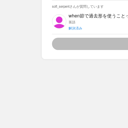
は出かけていた／出た」とい
soft_serpentさんが質問しています
どんな場面で片方を選ぶべき
when節で過去形を使うこ
ついても判断の仕方を知りたいです。 ・When he woke up, the me
英語
off.／When he woke up, the m
解決済み
ad already eaten.／When we got h
ろ、過去完了は「より過去の
ではどちらが自然か分かりま
で教えてください。