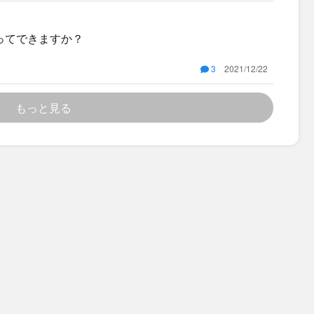
う意味に見えますが、ニュアンスや時系列の違い、
かを教えてください。あと、以下のような応用例に
とってできますか？
dicine had worn
edicine wore off. ・When we got home, our parents h
3
2021/12/22
ome, our parents already ate. 自分で調べたとこ
出来事」を示すと書いてありましたが、実際の会話
せん。文法のルールとネイティブが使う感覚の両方
もっと見る