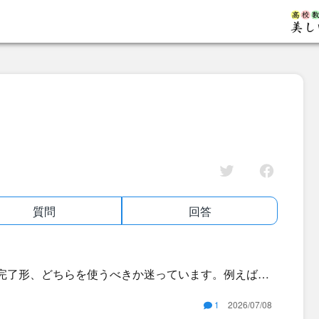
質問
回答
去完了形、どちらを使うべきか迷っています。例えば次
意味や使い分けがわかりません。 ・When I a
1
2026/07/08
e left. どちらも「私が到着したとき、彼女