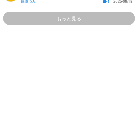
解決済み
1
2025/09/18
1/2kx^2Bに積分する)
もっと見る