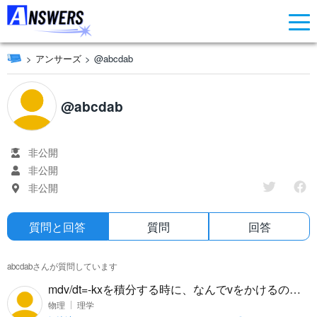
アンサーズ
@abcdab
@abcdab
非公開
非公開
非公開
質問と回答
質問
回答
abcdabさんが質問しています
mdv/dt=-kxを積分する時に、なんでvをかけるので
すか？(最終的に1/2mv^2A+1/2kx^2A=1/2mv^2B+
物理
理学