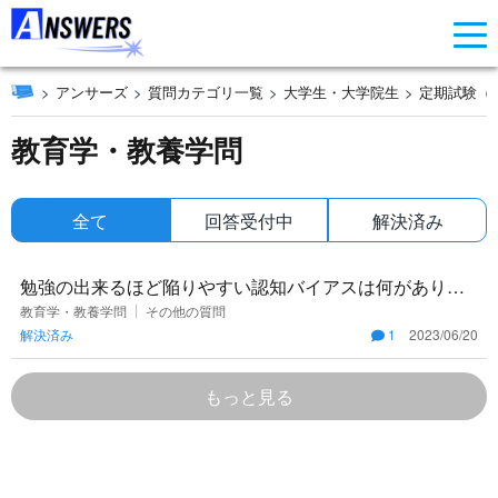
アンサーズ
質問カテゴリ一覧
大学生・大学院生
定期試験（
教育学・教養学問
全て
回答受付中
解決済み
勉強の出来るほど陥りやすい認知バイアスは何がありま
すか。 ※認知バイアスを回避できる程、頭のいい人を除
教育学・教養学問
その他の質問
解決済み
1
2023/06/20
きます。
もっと見る