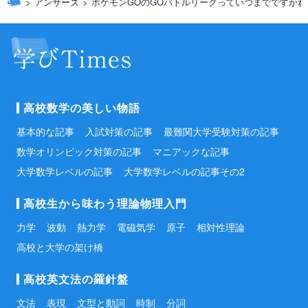
アンサーズ
ポケモンGOのGOバトルリーグっていつまでですかね
高校数学の美しい物語
基本的な記事
入試対策の記事
最難関大学受験対策の記事
数学オリンピック対策の記事
マニアックな記事
大学数学レベルの記事
大学数学レベルの記事その2
高校生から味わう理論物理入門
力学
波動
熱力学
電磁気学
原子
相対性理論
高校と大学の架け橋
高校英文法の羅針盤
文法
表現
文型と動詞
時制
分詞