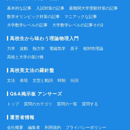
基本的な記事
入試対策の記事
最難関大学受験対策の記事
数学オリンピック対策の記事
マニアックな記事
大学数学レベルの記事
大学数学レベルの記事その2
高校生から味わう理論物理入門
力学
波動
熱力学
電磁気学
原子
相対性理論
高校と大学の架け橋
高校英文法の羅針盤
文法
表現
文型と動詞
時制
分詞
Q&A掲示板 アンサーズ
トップ
質問のカテゴリ
質問の一覧
質問する
運営者情報
会社概要
編集者
利用規約
プライバシーポリシー