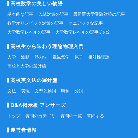
高校数学の美しい物語
基本的な記事
入試対策の記事
最難関大学受験対策の記事
数学オリンピック対策の記事
マニアックな記事
大学数学レベルの記事
大学数学レベルの記事その2
高校生から味わう理論物理入門
力学
波動
熱力学
電磁気学
原子
相対性理論
高校と大学の架け橋
高校英文法の羅針盤
文法
表現
文型と動詞
時制
分詞
Q&A掲示板 アンサーズ
トップ
質問のカテゴリ
質問の一覧
質問する
運営者情報