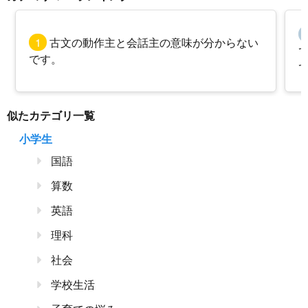
1
古文の動作主と会話主の意味が分からない
です。
似たカテゴリ一覧
小学生
国語
算数
英語
理科
社会
学校生活