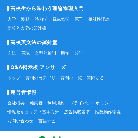
高校生から味わう理論物理入門
力学
波動
熱力学
電磁気学
原子
相対性理論
高校と大学の架け橋
高校英文法の羅針盤
文法
表現
文型と動詞
時制
分詞
Q&A掲示板 アンサーズ
トップ
質問のカテゴリ
質問の一覧
質問する
運営者情報
会社概要
編集者
利用規約
プライバシーポリシー
情報セキュリティ基本方針
広告掲載基準
推奨動作環境
お問い合わせ
言語ナビ