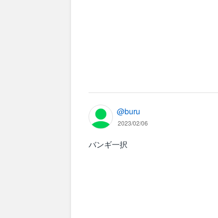
@buru
2023/02/06
バンギ一択