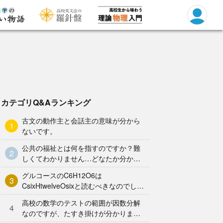
カテゴリQ&Aランキング
古文の動作主と会話主の意味が分から
1
ないです。
公共の福祉とは何を指すのですか？難
2
しくてわかりません…どなたか分かり
やすく解説していただけませんか泣
グルコースのC6H12O6は
3
CsixHtwelveOsixと読むべきなのでしょ
うか？何となく、CろくHじゅうにOろ
高校の数学のテストの範囲が因数分解
く と
4
なのですが、たすき掛けが分かりませ