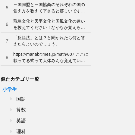
ん。やり方を教えてください。
三国同盟と三国協商のそれぞれの国の
5
覚え方を教えて下さると嬉しいです。
よろしくお願いします。
飛鳥文化と天平文化と国風文化の違い
6
を教えてください！なかなか覚えられ
ません…
「反語法」とは？と聞かれたら何と答
7
えたらよいのでしょう。
https://manabitimes.jp/math/607 ここに
8
載ってる式って大体みんな覚えている
ものなのですか？
似たカテゴリ一覧
小学生
国語
算数
英語
理科