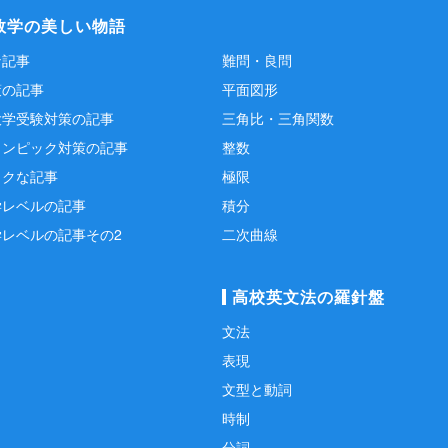
数学の美しい物語
な記事
難問・良問
策の記事
平面図形
大学受験対策の記事
三角比・三角関数
リンピック対策の記事
整数
ックな記事
極限
学レベルの記事
積分
学レベルの記事その2
二次曲線
高校英文法の羅針盤
文法
表現
文型と動詞
時制
分詞