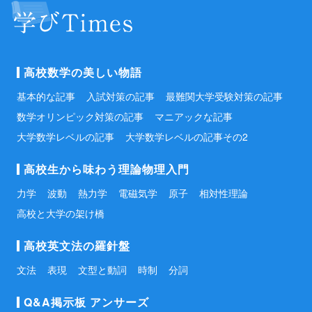
高校数学の美しい物語
基本的な記事
入試対策の記事
最難関大学受験対策の記事
数学オリンピック対策の記事
マニアックな記事
大学数学レベルの記事
大学数学レベルの記事その2
高校生から味わう理論物理入門
力学
波動
熱力学
電磁気学
原子
相対性理論
高校と大学の架け橋
高校英文法の羅針盤
文法
表現
文型と動詞
時制
分詞
Q&A掲示板 アンサーズ