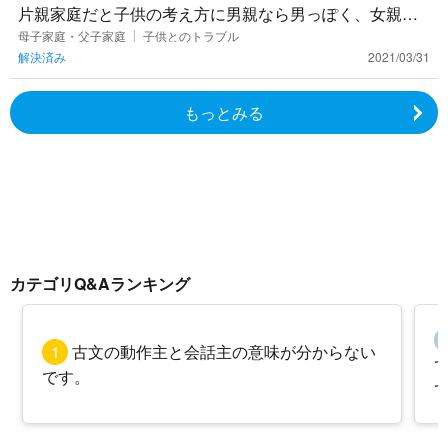
片親家庭だと子供の考え方に男親なら男っぽく、女親な
ら女っぽく等、一方の考え方に偏りやすくなってしまう
母子家庭・父子家庭
子供とのトラブル
解決済み
2021/03/31
のでしょうか？息子が
もっとみる
カテゴリQ&Aランキング
1
古文の動作主と会話主の意味が分からない
です。