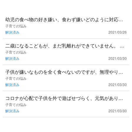
幼児の食べ物の好き嫌い、食わず嫌いどのように対応し
てますか？嫌いなものは食べなくて良いとしています
子育ての悩み
解決済み
2021/03/26
か？一口だけでも食べる
二歳になるこどもが、まだ乳離れができていません。 無
理にでも止めた方がいいでしょうか？ #断乳
子育ての悩み
解決済み
2021/03/30
子供が嫌いなものを全く食べないのですが、無理やりで
も食べさせるべきでしょうか？種類はそんなに多くない
子育ての悩み
解決済み
2021/03/30
です。 ＃好き嫌い
コロナが心配で子供を外で遊ばせづらく、元気がありあ
まり寝つきが遅くて心配です。屋内でも体を動かせる遊
子育ての悩み
解決済み
2021/03/30
びはありますか。