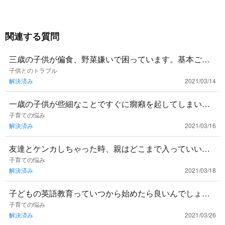
関連する質問
三歳の子供が偏食、野菜嫌いで困っています。基本ご飯
と肉しか食べません。ついつい叱ってしまいます。皆さ
子供とのトラブル
解決済み
2021/03/14
まはどの様にして解決
一歳の子供が些細なことですぐに癇癪を起してしまい困
っています。なだめるためのいい方法はないでしょう
子育ての悩み
解決済み
2021/03/16
か。 #癇癪
友達とケンカしちゃった時、親はどこまで入っていいん
でしょうか？ #ケンカ #幼児教育 #社会関係
子育ての悩み
解決済み
2021/03/18
子どもの英語教育っていつから始めたら良いんでしょう
か？ #英語 #英会話
子育ての悩み
解決済み
2021/03/26