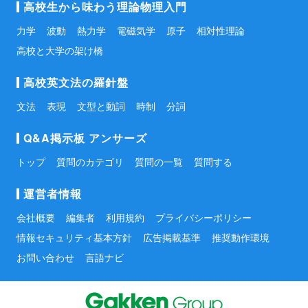
高校生から味わう理論物理入門
力学
波動
熱力学
電磁気学
原子
相対性理論
高校と大学の架け橋
高校英文法の羅針盤
文法
表現
文型と動詞
時制
分詞
Q&A掲示板 アンサーズ
トップ
質問のカテゴリ
質問の一覧
質問する
運営者情報
会社概要
編集者
利用規約
プライバシーポリシー
情報セキュリティ基本方針
広告掲載基準
推奨動作環境
お問い合わせ
言語ナビ