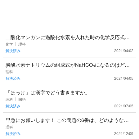
二酸化マンガンに過酸化水素を入れた時の化学反応式が
なぜあのような式になるのか分かりません…二酸化マン
化学
理科
解決済み
2021/04/02
ガンはどこに行ったの
炭酸水素ナトリウムの組成式がNaHCO₃になるのはどう
してですか？CO₃²-は価数が-2なのでNa₂H₂CO₃ではない
理科
解決済み
2021/04/05
の
「ほっけ」は漢字でどう書きますか。
理科
国語
解決済み
2021/07/05
早急にお願いします！ この問題の6番は、どのような答
えになりますか？ 回答お願いします！！
理科
解決済み
2021/12/09