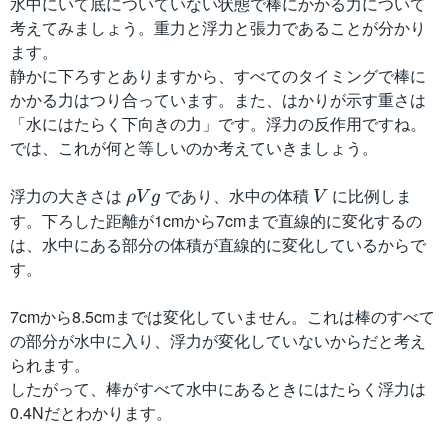
水中にいて底についていない状態で棒にかかる力について
考えてみましょう。重力と浮力と張力であることが分かり
ます。
静かに下ろすとありますから、すべてのタイミングで棒に
かかる力はつり合っています。また、はかりが示す重さは
「水にはたらく下向きの力」です。浮力の反作用ですね。
では、これが何と等しいのか考えていきましょう。
浮力の大きさは
{
であり、水中の体積
V
に比例しま
ρ
V
g
V
\
す。下ろした距離が1cmから7cmまで直線的に変化するの
r
は、水中にある部分の体積が直線的に変化しているからで
h
す。
o
}
7cmから8.5cmまでは変化していません。これは棒のすべて
V
の部分が水中に入り、浮力が変化していないからだと考え
g
られます。
したがって、棒がすべて水中にあるときにはたらく浮力は
0.4Nだとわかります。