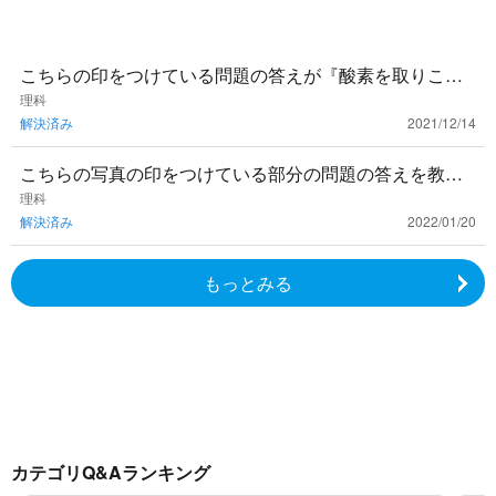
こちらの印をつけている問題の答えが『酸素を取りこ
む』というものなのですが、なぜこの答えになるのか説
理科
解決済み
2021/12/14
明してほしいです！ お
こちらの写真の印をつけている部分の問題の答えを教え
て欲しいです！ お願いします。
理科
解決済み
2022/01/20
もっとみる
カテゴリQ&Aランキング