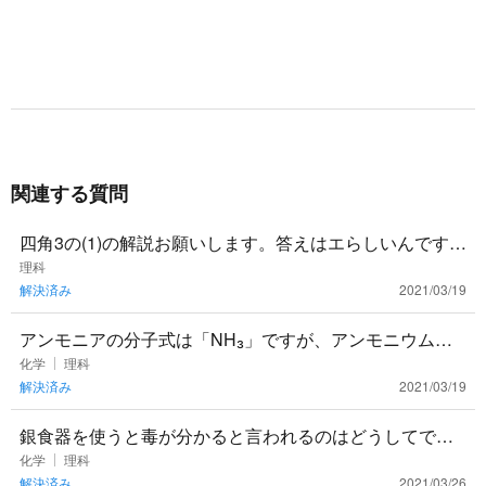
関連する質問
四角3の(1)の解説お願いします。答えはエらしいんですが
よくわかりませんでした。
理科
解決済み
2021/03/19
アンモニアの分子式は「NH₃」ですが、アンモニウムイ
オンのイオン式は「NH₄＋」となるのはなぜですか‥‥？
化学
理科
解決済み
2021/03/19
数字が3から4
銀食器を使うと毒が分かると言われるのはどうしてです
か？何か化学反応でも起きるのですか？？
化学
理科
解決済み
2021/03/26