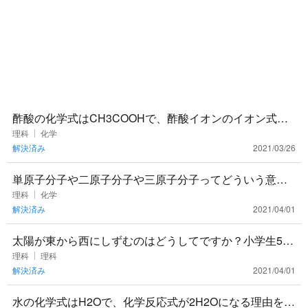
酢酸の化学式はCH3COOHで、酢酸イオンのイオン式は
CH3COO-になる意味が分からないです…Hはどこにいる
理科
化学
解決済み
2021/03/26
んですか？
単原子分子や二原子分子や三原子分子ってどういう意味
ですか？ 希ガスは単原子分子ということは分かりました
理科
化学
解決済み
2021/04/01
が、なぜですか？
太陽が東から西にしずむのはどうしてですか？小学生5年
生にわかるようにおしえてください
理科
理科
解決済み
2021/04/01
水の化学式はH2Oで、化学反応式が2H2Oになる理由を教