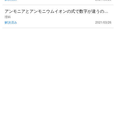
アンモニアとアンモニウムイオンの式で数字が違うのは
どうしてですか？今日授業で習ったのに全然分かりませ
理科
解決済み
2021/03/26
んでした。。。