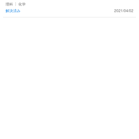
えてください！理科が苦手です…
理科
化学
解決済み
2021/04/02