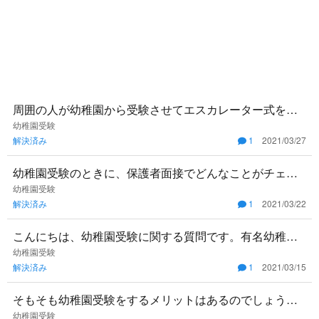
周囲の人が幼稚園から受験させてエスカレーター式を狙
うようですが、周りに流されて受験させた方が子供のた
幼稚園受験
解決済み
1
2021/03/27
めなのでしょうか？エ
幼稚園受験のときに、保護者面接でどんなことがチェッ
クされるのでしょうか。 #片親 #幼稚園面接 #服装
幼稚園受験
解決済み
1
2021/03/22
こんにちは、幼稚園受験に関する質問です。有名幼稚園
には受験資格のようなものはあるのでしょうか？ ＃今か
幼稚園受験
解決済み
1
2021/03/15
ら幼稚園
そもそも幼稚園受験をするメリットはあるのでしょう
か。幼稚園受験をする上でのコストに対して得るものは
幼稚園受験