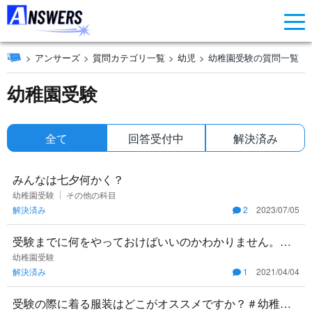
アンサーズ
質問カテゴリ一覧
幼児
幼稚園受験の質問一覧
幼稚園受験
全て
回答受付中
解決済み
みんなは七夕何かく？
幼稚園受験
その他の科目
解決済み
2
2023/07/05
受験までに何をやっておけばいいのかわかりません。具
体的にどのようなことをしておくといいとかがあったら
幼稚園受験
解決済み
1
2021/04/04
知りたいです。 #受
受験の際に着る服装はどこがオススメですか？＃幼稚園