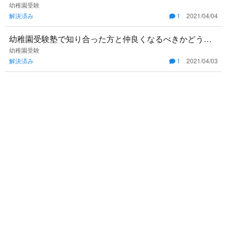
受験＃親子受験＃インターナショナルスクール
幼稚園受験
解決済み
1
2021/04/04
幼稚園受験塾で知り合った方と仲良くなるべきかどうか
アドバイスをいただきたいです。仲良くなれば一緒に頑
幼稚園受験
解決済み
1
2021/04/03
張れたり情報共有でき