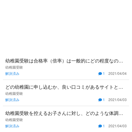
幼稚園受験は合格率（倍率）は一般的にどの程度なので
しょうか
幼稚園受験
解決済み
1
2021/04/04
どの幼稚園に申し込むか、良い口コミがあるサイトと
か、ご存知の方いらっしゃいますか？ #幼稚園 #クチコミ
幼稚園受験
解決済み
1
2021/04/03
幼稚園受験を控えるお子さんに対し、どのような体調管
理を行っていますか？
幼稚園受験
解決済み
1
2021/04/03