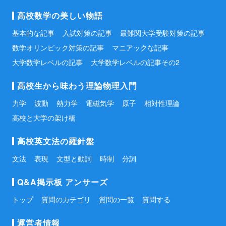
高校数学の美しい物語
基本的な記事
入試対策の記事
最難関大学受験対策の記事
数学オリンピック対策の記事
マニアックな記事
大学数学レベルの記事
大学数学レベルの記事その2
高校生から味わう理論物理入門
力学
波動
熱力学
電磁気学
原子
相対性理論
高校と大学の架け橋
高校英文法の羅針盤
文法
表現
文型と動詞
時制
分詞
Q&A掲示板 アンサーズ
トップ
質問のカテゴリ
質問の一覧
質問する
運営者情報