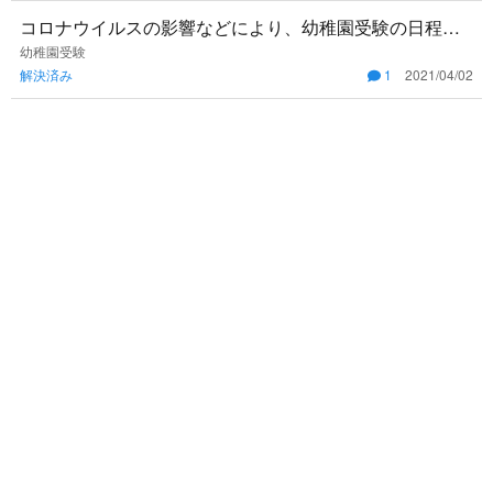
コロナウイルスの影響などにより、幼稚園受験の日程に
ついても延期になるなどしているのでしょうか？
幼稚園受験
解決済み
1
2021/04/02