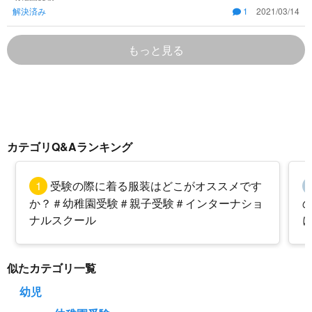
解決済み
1
2021/03/14
それ以上のものになるの
もっと見る
カテゴリQ&Aランキング
1
受験の際に着る服装はどこがオススメです
か？＃幼稚園受験＃親子受験＃インターナショ
ナルスクール
似たカテゴリ一覧
幼児