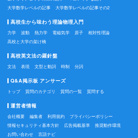
大学数学レベルの記事
大学数学レベルの記事その2
高校生から味わう理論物理入門
力学
波動
熱力学
電磁気学
原子
相対性理論
高校と大学の架け橋
高校英文法の羅針盤
文法
表現
文型と動詞
時制
分詞
Q&A掲示板 アンサーズ
トップ
質問のカテゴリ
質問の一覧
質問する
運営者情報
会社概要
編集者
利用規約
プライバシーポリシー
情報セキュリティ基本方針
広告掲載基準
推奨動作環境
お問い合わせ
言語ナビ