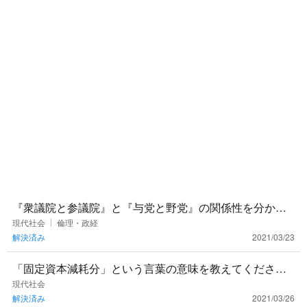
『衆議院と参議院』と『与党と野党』の関係性を分かり
やすく教えていただけると嬉しいです。。。どっちがど
現代社会
倫理・政経
解決済み
2021/03/23
っちに入ってるんです
「固定資本減耗分」という言葉の意味を教えてくださ
い！
現代社会
解決済み
2021/03/26