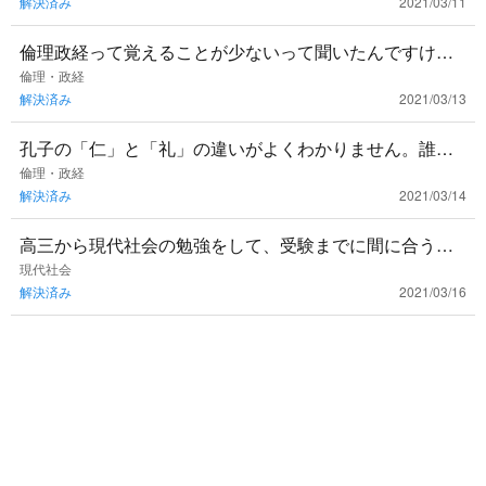
解決済み
2021/03/11
ておけばいいのでしょ
倫理政経って覚えることが少ないって聞いたんですけ
ど，本当ですか？
倫理・政経
解決済み
2021/03/13
孔子の「仁」と「礼」の違いがよくわかりません。誰か
教えてください！
倫理・政経
解決済み
2021/03/14
高三から現代社会の勉強をして、受験までに間に合うで
しょうか？
現代社会
解決済み
2021/03/16