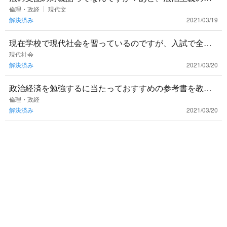
対の言葉も教えてください。
倫理・政経
現代文
解決済み
2021/03/19
現在学校で現代社会を習っているのですが、入試で全く
使わないこともありやる意味を全く見出せません。なに
現代社会
解決済み
2021/03/20
かやる意義はあります
政治経済を勉強するに当たっておすすめの参考書を教え
てください！
倫理・政経
解決済み
2021/03/20