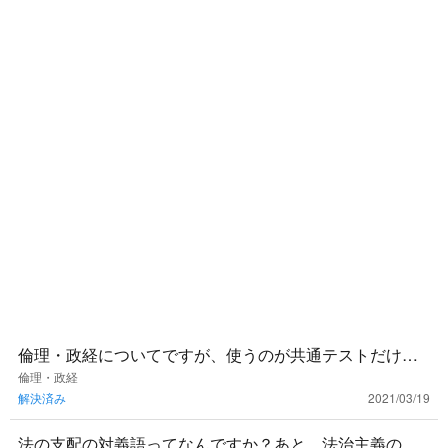
倫理・政経についてですが、使うのが共通テストだけに
したいので出来れば対策を後回しにしたいと考えていま
倫理・政経
解決済み
2021/03/19
す。何月くらいから対
法の支配の対義語ってなんですか？あと、法治主義の反