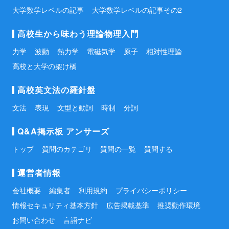
大学数学レベルの記事
大学数学レベルの記事その2
高校生から味わう理論物理入門
力学
波動
熱力学
電磁気学
原子
相対性理論
高校と大学の架け橋
高校英文法の羅針盤
文法
表現
文型と動詞
時制
分詞
Q&A掲示板 アンサーズ
トップ
質問のカテゴリ
質問の一覧
質問する
運営者情報
会社概要
編集者
利用規約
プライバシーポリシー
情報セキュリティ基本方針
広告掲載基準
推奨動作環境
お問い合わせ
言語ナビ