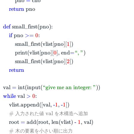
pno
=
cno
return
pno
def
small_first(pno):
if
pno
>=
0
:
small_first(vlist[pno][
1
])
print(vlist[pno][
0
], end
=
“, ”
)
small_first(vlist[pno][
2
])
return
val
=
int(input(
“give me an integer: ”
))
while
val
>
0
:
vlist.append([val,
-
1
,
-
1
])
入力された値
を木構造へ追加
#
val
root
=
add(root, len(vlist)
-
1
, val)
木の要素を小さい順に出力
#