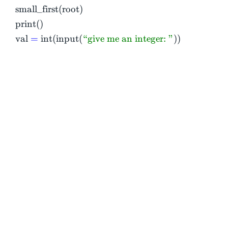
small_first(root)
print()
val
=
int(input(
“give me an integer: ”
))