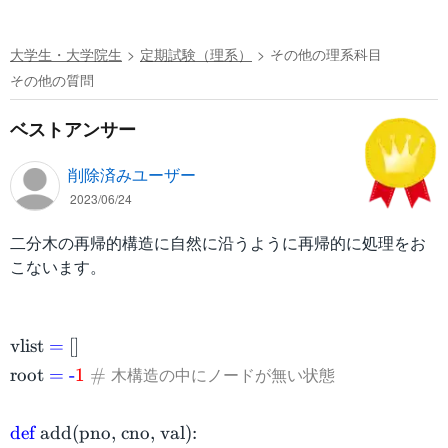
大学生・大学院生
定期試験（理系）
その他の理系科目
その他の質問
ベストアンサー
削除済みユーザー
2023/06/24
二分木の再帰的構造に自然に沿うように再帰的に処理をお
こないます。
\begin{aligned}&\textrm{
vlist
=
[]
木構造の中にノードが無い状態
root
=
-
1
#
def
add(pno, cno, val):