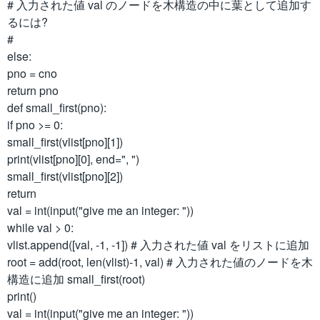
# 入力された値 val のノードを木構造の中に葉として追加す
るには?
#
else:
pno = cno
return pno
def small_first(pno):
if pno >= 0:
small_first(vlist[pno][1])
print(vlist[pno][0], end=", ")
small_first(vlist[pno][2])
return
val = int(input("give me an integer: "))
while val > 0:
vlist.append([val, -1, -1]) # 入力された値 val をリストに追加
root = add(root, len(vlist)-1, val) # 入力された値のノードを木
構造に追加 small_first(root)
print()
val = int(input("give me an integer: "))