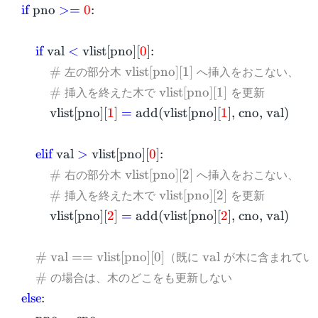
if
pno
>=
0
:
if
val
<
vlist[pno][
0
]:
左の部分木
へ挿入をおこない、
#
vlist[pno][1]
挿入を終えた木で
を更新
#
vlist[pno][1]
vlist[pno][
1
]
=
add(vlist[pno][
1
], cno, val)
elif
val
>
vlist[pno][
0
]:
右の部分木
へ挿入をおこない、
#
vlist[pno][2]
挿入を終えた木で
を更新
#
vlist[pno][2]
vlist[pno][
2
]
=
add(vlist[pno][
2
], cno, val)
（既に
が木に含まれてい
# val == vlist[pno][0]
val
の場合は、木のどこをも更新しない
#
else
: