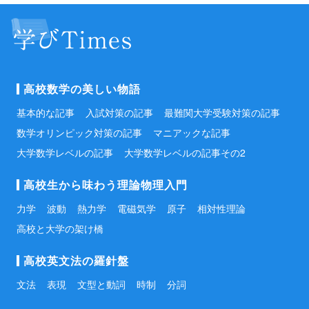
高校数学の美しい物語
基本的な記事
入試対策の記事
最難関大学受験対策の記事
数学オリンピック対策の記事
マニアックな記事
大学数学レベルの記事
大学数学レベルの記事その2
高校生から味わう理論物理入門
力学
波動
熱力学
電磁気学
原子
相対性理論
高校と大学の架け橋
高校英文法の羅針盤
文法
表現
文型と動詞
時制
分詞