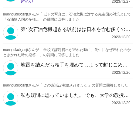
迷宮入り
2023/12/27
mannpuku0ganjiさんが「
以下の写真に、石油危機に対する先進国の対策として
「石油輸入国の多様...
」の質問に回答しました
第1次石油危機起きる以前はは日本を含む多くの先
進国が中等から大半の石油を輸入していました。
2023/12/20
しかし石油価格が大きく上昇したりして不安定な
mannpuku0ganjiさんが「
学校で課題提出が遅れた時に、先生になぜ遅れたのか
国からの輸入に依存するのはとても不安ですよ
ときかれた時の返答...
」の質問に回答しました
ね。だから多くの国は油田開発や 特に代替エネル
地雷を踏んだら相手を埋めてしまって封じこめた
ギーの開発、省エネ促進などを始めたのです。従
ら良いと思います。
って3正しいです。東西冷戦が石油危機に直接的に
2023/12/20
関係ないことは暗記です。
mannpuku0ganjiさんが「
この質問は削除されました
」の質問に回答しました
私も疑問に思っていました。 でも、大学の教授も
高校生にそこまで求めていないと思います。そこ
2023/12/20
はあんま気にしなくていいんじゃないかと思いま
す。こう塾の先生が言ってました。