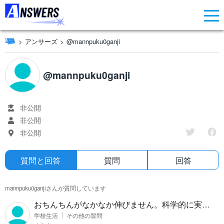
アンサーズ
@mannpuku0ganji
@mannpuku0ganji
非公開
非公開
非公開
質問と回答
質問
回答
mannpuku0ganjiさんが質問しています
おちんちんがなかなか伸びません。科学的に実証
された方法はないでしょか？
学校生活
その他の質問