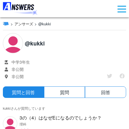
アンサーズ
@kukki
@kukki
中学3年生
非公開
非公開
質問と回答
質問
回答
kukkiさんが質問しています
3の（4）はなぜEになるのでしょうか？
理科