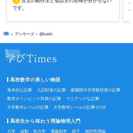
1
古文の動作主と会話主の意味が分からない
です。
アンサーズ
@kukki
高校数学の美しい物語
基本的な記事
入試対策の記事
最難関大学受験対策の記事
数学オリンピック対策の記事
マニアックな記事
大学数学レベルの記事
大学数学レベルの記事その2
高校生から味わう理論物理入門
力学
波動
熱力学
電磁気学
原子
相対性理論