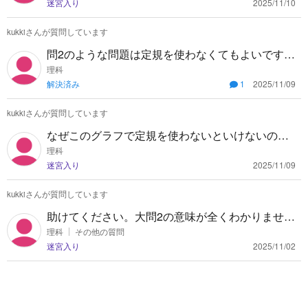
迷宮入り
2025/11/10
kukkiさんが質問しています
問2のような問題は定規を使わなくてもよいです
か？
理科
解決済み
1
2025/11/09
kukkiさんが質問しています
なぜこのグラフで定規を使わないといけないので
しょうか？ 定規を使う、使わないの基準は何でし
理科
迷宮入り
2025/11/09
ょうか？
kukkiさんが質問しています
助けてください。大問2の意味が全くわかりませ
ん。 誰か解説してくれる方はいませんか？
理科
その他の質問
迷宮入り
2025/11/02