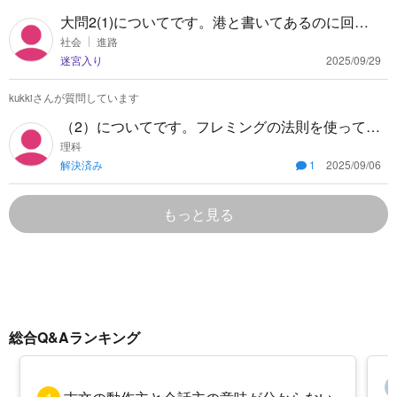
大問2(1)についてです。港と書いてあるのに回答
は空港でした。貿易港には空港も含まれるのです
社会
進路
迷宮入り
2025/09/29
か？
kukkiさんが質問しています
（2）についてです。フレミングの法則を使って解
いたのですが答えがイでした。 解説には問題にエ
理科
解決済み
1
2025/09/06
の向きに振れていたから逆向きに振れると書いて
ありました。 そもそもなぜエの向きに振れるかす
らわかりません。
もっと見る
総合Q&Aランキング