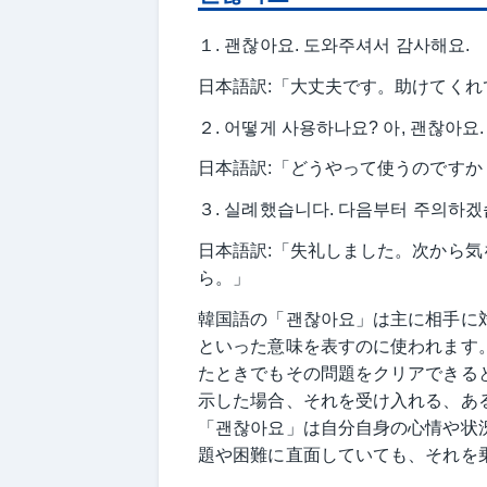
１. 괜찮아요. 도와주셔서 감사해요.
日本語訳:「大丈夫です。助けてく
２. 어떻게 사용하나요? 아, 괜찮아요
日本語訳:「どうやって使うのです
３. 실례했습니다. 다음부터 주의하겠습
日本語訳:「失礼しました。次から
ら。」
韓国語の「괜찮아요」は主に相手に
といった意味を表すのに使われます
たときでもその問題をクリアできる
示した場合、それを受け入れる、あ
「괜찮아요」は自分自身の心情や状
題や困難に直面していても、それを