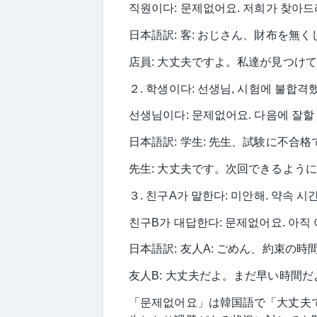
직원이다: 문제없어요. 저희가 찾아
日本語訳: 客: おじさん、財布を無
店員: 大丈夫ですよ。私達が見つけ
２. 학생이다: 선생님, 시험에 불합격
선생님이다: 문제없어요. 다음에 잘할 
日本語訳: 学生: 先生、試験に不合
先生: 大丈夫です。次回できるよう
３. 친구A가 말한다: 미안해. 약속 시
친구B가 대답한다: 문제없어요. 아직 
日本語訳: 友人A: ごめん、約束の
友人B: 大丈夫だよ。まだ早い時間だ
「문제없어요」は韓国語で「大丈夫