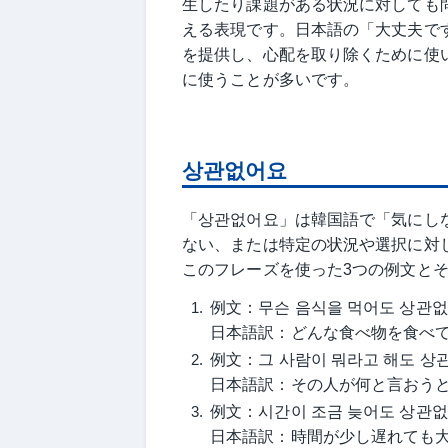
生したり課題がある状況に対しても
える表現です。日本語の「大丈夫で
を提供し、心配を取り除くために使
に使うことが多いです。
상관없어요
「상관없어요」は韓国語で「気にし
ない、または特定の状況や選択に対
このフレーズを使った3つの例文と
例文：무슨 음식을 먹어도 상관없
日本語訳：どんな食べ物を食べ
例文：그 사람이 뭐라고 해도 상
日本語訳：その人が何と言おう
例文：시간이 조금 늦어도 상관없
日本語訳：時間が少し遅れても