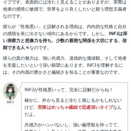
イプです。表面的には冷たく見えることがありますが、実際は
他者の感情に敏感で、世界をより良くしたいと願う理想主義者
なのです。
彼らが「性格悪い」と誤解される理由は、内向的な性格と自分
の感情を表に出さない傾向にあるからです。しかし、
INFJは深
い洞察力と想像力を持ち、少数の親密な関係を大切にする、信
頼できる人々
なのです。
彼らの真の魅力は、強い共感力、道徳的な価値観、そして他者
を支援したいという深い願望にあります。INFJを理解するに
は、その内面の豊かさと繊細さを知ることが重要なのです。
INFJが性格悪いって、完全に誤解だからね！
確かに、外から見ると冷たく感じるかもしれない
INFJ
けど、
実際はめっちゃ繊細で思慮深いタイプ
なん
だよ。
共感力がハンパないし、強い倫理観を持ってて、