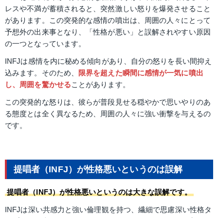
レスや不満が蓄積されると、突然激しい怒りを爆発させること
があります。この突発的な感情の噴出は、周囲の人々にとって
予想外の出来事となり、「性格が悪い」と誤解されやすい原因
の一つとなっています。
INFJは感情を内に秘める傾向があり、自分の怒りを長い間抑え
込みます。そのため、
限界を超えた瞬間に感情が一気に噴出
し、周囲を驚かせる
ことがあります。
この突発的な怒りは、彼らが普段見せる穏やかで思いやりのあ
る態度とは全く異なるため、周囲の人々に強い衝撃を与えるの
です。
提唱者（INFJ）が性格悪いというのは誤解
提唱者（INFJ）が性格悪いというのは大きな誤解です。
INFJは深い共感力と強い倫理観を持つ、繊細で思慮深い性格タ