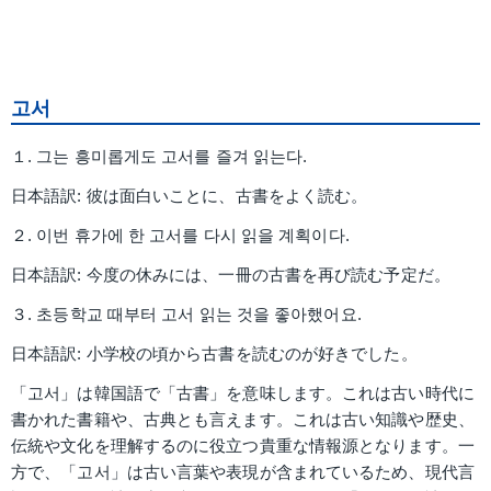
고서
１. 그는 흥미롭게도 고서를 즐겨 읽는다.
日本語訳: 彼は面白いことに、古書をよく読む。
２. 이번 휴가에 한 고서를 다시 읽을 계획이다.
日本語訳: 今度の休みには、一冊の古書を再び読む予定だ。
３. 초등학교 때부터 고서 읽는 것을 좋아했어요.
日本語訳: 小学校の頃から古書を読むのが好きでした。
「고서」は韓国語で「古書」を意味します。これは古い時代に
書かれた書籍や、古典とも言えます。これは古い知識や歴史、
伝統や文化を理解するのに役立つ貴重な情報源となります。一
方で、「고서」は古い言葉や表現が含まれているため、現代言