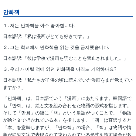
만화책
１. 저는 만화책을 아주 좋아합니다.
日本語訳:「私は漫画がとても好きです。」
２. 그는 학교에서 만화책을 읽는 것을 금지했습니다.
日本語訳:「彼は学校で漫画を読むことを禁止されました。」
３. 우리가 어릴 적에 읽던 만화책을 아직도 기억하나요?
日本語訳:「私たちが子供の頃に読んでいた漫画をまだ覚えてい
ますか？」
「만화책」は、日本語でいう「漫画」にあたります。韓国語で
も「만화」は、絵と文を組み合わせた物語の形式を指します。
そして「만화」の後に「책」という単語がつくことで、「物語
が絵と文で描かれている本」を指します。「책」は直訳すると
「本」を意味しますが、「만화책」の場合、「책」は物語や情
報が絵や文字で表現されて束ねられている形式を指す場合が多