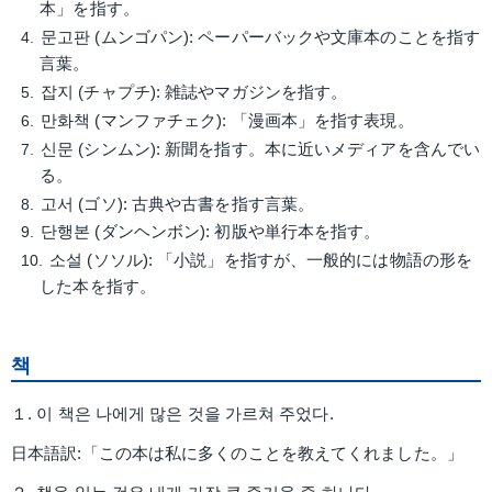
本」を指す。
문고판 (ムンゴパン): ペーパーバックや文庫本のことを指す
言葉。
잡지 (チャプチ): 雑誌やマガジンを指す。
만화책 (マンファチェク): 「漫画本」を指す表現。
신문 (シンムン): 新聞を指す。本に近いメディアを含んでい
る。
고서 (ゴソ): 古典や古書を指す言葉。
단행본 (ダンヘンボン): 初版や単行本を指す。
소설 (ソソル): 「小説」を指すが、一般的には物語の形を
した本を指す。
책
１. 이 책은 나에게 많은 것을 가르쳐 주었다.
日本語訳:「この本は私に多くのことを教えてくれました。」