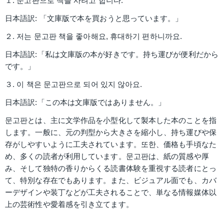
１. 문고판으로 책을 사려고 합니다.
日本語訳: 「文庫版で本を買おうと思っています。」
２. 저는 문고판 책을 좋아해요, 휴대하기 편하니까요.
日本語訳:「私は文庫版の本が好きです。持ち運びが便利だから
です。」
３. 이 책은 문고판으로 되어 있지 않아요.
日本語訳:「この本は文庫版ではありません。」
문고판とは、主に文学作品を小型化して製本した本のことを指
します。一般に、元の判型から大きさを縮小し、持ち運びや保
存がしやすいように工夫されています。또한、価格も手頃なた
め、多くの読者が利用しています。문고판は、紙の質感や厚
み、そして独特の香りからくる読書体験を重視する読者にとっ
て、特別な存在でもあります。また、ビジュアル面でも、カバ
ーデザインや装丁などが工夫されることで、単なる情報媒体以
上の芸術性や愛着感を引き立てます。