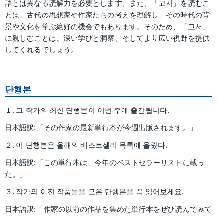
語とは異なる読解力を必要とします。また、「고서」を読むこ
とは、古代の思想家や作家たちの考えを理解し、その時代の背
景や文化を学ぶ絶好の機会でもあります。そのため、「고서」
に親しむことは、深い学びと洞察、そしてより広い視野を提供
してくれるでしょう。
단행본
１. 그 작가의 최신 단행본이 이번 주에 출간됩니다.
日本語訳:「その作家の最新単行本が今週出版されます。」
２. 이 단행본은 올해의 베스트셀러 목록에 올랐다.
日本語訳:「この単行本は、今年のベストセラーリストに載っ
た。」
３. 작가의 이전 작품들을 모은 단행본을 꼭 읽어보세요.
日本語訳:「作家の以前の作品を集めた単行本をぜひ読んでみて