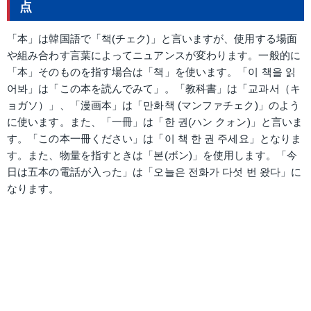
点
「本」は韓国語で「책(チェク)」と言いますが、使用する場面
や組み合わす言葉によってニュアンスが変わります。一般的に
「本」そのものを指す場合は「책」を使います。「이 책을 읽
어봐」は「この本を読んでみて」。「教科書」は「교과서（キ
ョガソ）」、「漫画本」は「만화책 (マンファチェク)」のよう
に使います。また、「一冊」は「한 권(ハン クォン)」と言いま
す。「この本一冊ください」は「이 책 한 권 주세요」となりま
す。また、物量を指すときは「본(ボン)」を使用します。「今
日は五本の電話が入った」は「오늘은 전화가 다섯 번 왔다」に
なります。