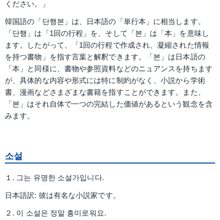
ください。」
韓国語の「단행본」は、日本語の「単行本」に相当します。
「단행」は「1回の行程」を、そして「본」は「本」を意味し
ます。したがって、「1回の行程で作成され、凝縮された情報
を持つ書物」を指す言葉と解釈できます。「본」は日本語の
「本」と同様に、書物や参照資料などのニュアンスを持ちます
が、具体的な内容や形式には特に制約がなく、小説から学術
書、漫画などさまざまな書籍を指すことができます。また、
「본」はそれ自体で一つの完結した価値があるという観念を含
みます。
소설
１. 그는 유명한 소설가입니다.
日本語訳: 彼は有名な小説家です。
２. 이 소설은 정말 흥미로워요.