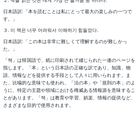
２. 책을 읽는 것은 내게 가장 큰 즐거움 중 하나다.
日本語訳:「本を読むことは私にとって最大の楽しみの一つで
す。」
３. 이 책은 너무 어려워서 이해하기 힘들었다.
日本語訳:「この本は非常に難しくて理解するのが難しかっ
た。」
「책」は韓国語で、紙に印刷されて綴じられた一連のページを
指します。「本」という日本語の正確な訳であり、知識、物
語、情報などを提供する手段として人々に用いられます。ま
た、比喩的な意味でも使われ、「法の本」や「規則の本」のよ
うに、特定の主題や領域における権威ある情報源を意味するこ
とがあります。「책」は教育や学習、娯楽、情報の提供など、
さまざまな目的で使用されます。