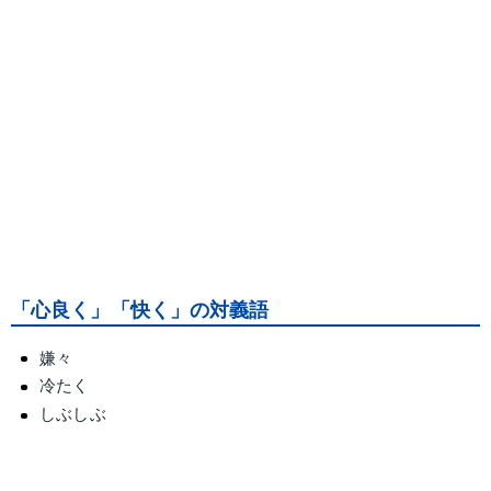
「心良く」「快く」の対義語
嫌々
冷たく
しぶしぶ