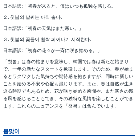
日本語訳:「初春が来ると、僕はいつも孤独を感じる。」
２. 첫봄의 날씨는 아직 춥다.
日本語訳:「初春の天気はまだ寒い。」
３. 첫봄의 꽃들이 활짝 피어나기 시작한다.
日本語訳:「初春の花々が一斉に咲き始める。」
「첫봄」は春の始まりを意味し、韓国では春は新たな始まり
で、一年の新たなスタートを象徴します。そのため、春が始ま
るとワクワクした気持ちや期待感を抱きますが、同時に新しい
ことを始める不安や心配も混じります。また、春は自然が生き
返る時期でもあるため、花が咲き始める瞬間や、まだ寒さの残
る風を感じることもでき、その独特な風情を楽しむことができ
ます。これらのニュアンスを「첫봄」は含んでいます。
봄맞이