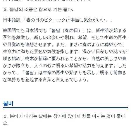
３. 봄날의 소풍은 참으로 기분 좋다.
日本語訳:「春の日のピクニックは本当に気分がいい。」
韓国語でも日本語でも「봄날（春の日）」は、新生活が始まる
季節を象徴し、新しい出会いや別れ、希望、そして生命の再生
や目覚めを連想させます。また、まさに春のように穏やかで、
生命力に満ちた景色や気候を指します。温かい日差しや花々が
咲き始め、樹木が新緑に覆われることから、自然の美しさや豊
かさが際立ち、人々の心に明るい希望や活力を与えます。した
がって、「봄날」は生命の再生や始まりを示し、明るく前向き
な気持ちを惹起する言葉と言えるでしょう。
봄비
１. 봄비가 내리는 날에는 창가에 앉아서 차를 마시는 것이 좋아
요.