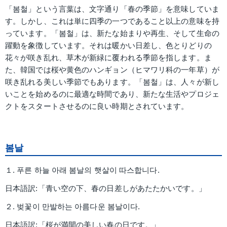
「봄철」という言葉は、文字通り「春の季節」を意味していま
す。しかし、これは単に四季の一つであること以上の意味を持
っています。「봄철」は、新たな始まりや再生、そして生命の
躍動を象徴しています。それは暖かい日差し、色とりどりの
花々が咲き乱れ、草木が新緑に覆われる季節を指します。ま
た、韓国では桜や黄色のハンギョン（ヒマワリ科の一年草）が
咲き乱れる美しい季節でもあります。「봄철」は、人々が新し
いことを始めるのに最適な時間であり、新たな生活やプロジェ
クトをスタートさせるのに良い時期とされています。
봄날
１. 푸른 하늘 아래 봄날의 햇살이 따스합니다.
日本語訳:「青い空の下、春の日差しがあたたかいです。」
２. 벚꽃이 만발하는 아름다운 봄날이다.
日本語訳:「桜が満開の美しい春の日です。」