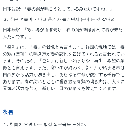
日本語訳: 「春の鶏が鳴こうとしているみたいですね。」
３. 추운 겨울이 지나고 춘계가 들리면서 봄이 온 것 같아요.
日本語訳: 「寒い冬が過ぎ去り、春の鶏が鳴き始めて春が来た
みたいです。」
「춘계」は、「春」の音色とも言えます。韓国の現地では、春
の鶏（춘계）の鳴き声が春の訪れを告げてくれると言われてい
ます。そのため、「춘계」は新しい始まりや、再生、希望の象
徴とも言えます。また、寒い冬が終わり、新生活が始まる春は
自然界から活力が湧き出し、あらゆる生命が復活する季節でも
あります。春の訪れとともに響き渡る春鶏の鳴き声は、人々に
元気と活力を与え、新しい一日の始まりを教えてくれます。
첫봄
１. 첫봄이 오면 나는 항상 외로움을 느낀다.