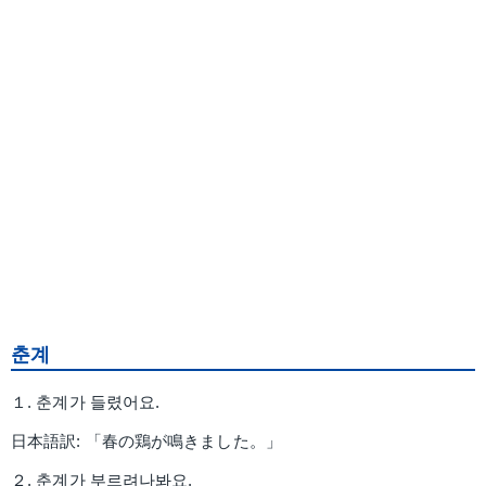
춘계
１. 춘계가 들렸어요.
日本語訳: 「春の鶏が鳴きました。」
２. 춘계가 부르려나봐요.