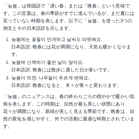
「늦봄」は韓国語で「遅い春」または「晩春」という意味で
す。この言葉は、春の季節がすでに進んでいるが、まだ夏には
至っていない時期を表します。以下に「늦봄」を使った3つの
例文とその日本語訳を示します。
늦봄에는 꽃들이 만개하고 날씨도 따뜻해요.
日本語訳: 晩春には花が満開になり、天気も暖かくなりま
す。
늦봄에 산책하기 좋은 날이 많아요.
日本語訳: 晩春には散歩に適した日が多いです。
늦봄이 되면, 나무들이 푸르게 변해요.
日本語訳: 晩春になると、木々が青々と変わります。
「늦봄」のニュアンスは、春の終わりごろの穏やかで暖かい気
候を表します。この時期は、自然が最も美しい状態にあり、
花々が満開になり、新緑が美しく見える季節です。晩春は、自
然の変化を感じやすく、外での活動に最適な時期とされていま
す。