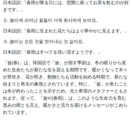
日本語訳:「春雨が降る日には、窓際に座ってお茶を飲むのが好
きです。」
２. 봄비에 피어난 꽃들이 더욱 화사하게 보여요.
日本語訳:「春雨に生まれた花たちはより華やかに見えます。」
３. 봄비는 모든 것을 씻어내는 것 같아요.
日本語訳:「春雨はすべてを洗い流すようです。」
「봄(春)」は、韓国語で「봄」が指す季節は、冬の眠りから覚
めた生命たちが新たな生を迎える期間です。暖かくなって木々
が芽吹き、花が咲き、動物たちも活動を始める時期で、新たな
始まりと再生の象徴とされています。特に、「봄」が来たこと
は冬が終わったことを示すため、光と希望のメタファーともさ
れます。従って、「봄비(春雨)」は、このような生命力を育む
恵みの雨とも言え、暖かさと活力を届けるメッセージがこめら
れています。